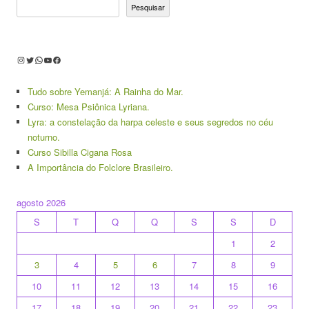
Pesquisar
Instagram
Twitter
WhatsApp
Youtube
Facebook
Tudo sobre Yemanjá: A Rainha do Mar.
Curso: Mesa Psiônica Lyriana.
Lyra: a constelação da harpa celeste e seus segredos no céu
noturno.
Curso Sibilla Cigana Rosa
A Importância do Folclore Brasileiro.
agosto 2026
S
T
Q
Q
S
S
D
1
2
3
4
5
6
7
8
9
10
11
12
13
14
15
16
17
18
19
20
21
22
23