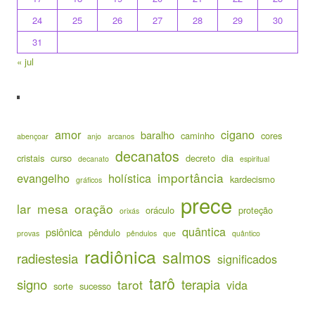
24
25
26
27
28
29
30
31
« jul
amor
cigano
baralho
caminho
cores
abençoar
anjo
arcanos
decanatos
cristais
curso
decreto
dia
decanato
espiritual
importância
evangelho
holística
kardecismo
gráficos
prece
lar
mesa
oração
oráculo
proteção
orixás
quântica
psiônica
pêndulo
provas
pêndulos
que
quântico
radiônica
salmos
radiestesia
significados
tarô
signo
terapia
tarot
vida
sorte
sucesso