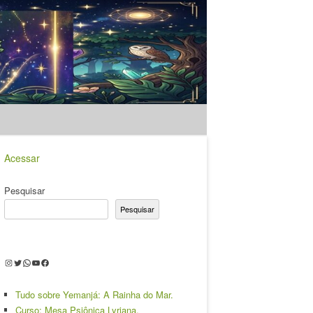
Acessar
Pesquisar
Pesquisar
Instagram
Twitter
WhatsApp
Youtube
Facebook
Tudo sobre Yemanjá: A Rainha do Mar.
Curso: Mesa Psiônica Lyriana.