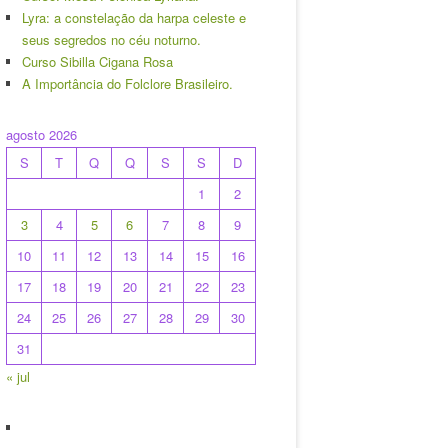
Lyra: a constelação da harpa celeste e
seus segredos no céu noturno.
Curso Sibilla Cigana Rosa
A Importância do Folclore Brasileiro.
agosto 2026
S
T
Q
Q
S
S
D
1
2
3
4
5
6
7
8
9
10
11
12
13
14
15
16
17
18
19
20
21
22
23
24
25
26
27
28
29
30
31
« jul