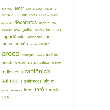
amor
baralho
abençoar
anjo
arcanos
cigano
caminho
cores
cristais
curso
decanatos
decreto
dia
decanato
evangelho
holística
espiritual
gráficos
importância
lar
kardecismo
mesa
oração
oráculo
orixás
prece
psiônica
proteção
provas
quântica
pêndulo
pêndulos
que
quântico
radiônica
radiestesia
salmos
signo
significados
tarô
terapia
tarot
sorte
sucesso
vida