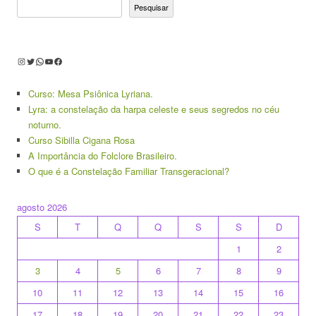
Pesquisar
Instagram
Twitter
WhatsApp
Youtube
Facebook
Curso: Mesa Psiônica Lyriana.
Lyra: a constelação da harpa celeste e seus segredos no céu
noturno.
Curso Sibilla Cigana Rosa
A Importância do Folclore Brasileiro.
O que é a Constelação Familiar Transgeracional?
agosto 2026
S
T
Q
Q
S
S
D
1
2
3
4
5
6
7
8
9
10
11
12
13
14
15
16
17
18
19
20
21
22
23