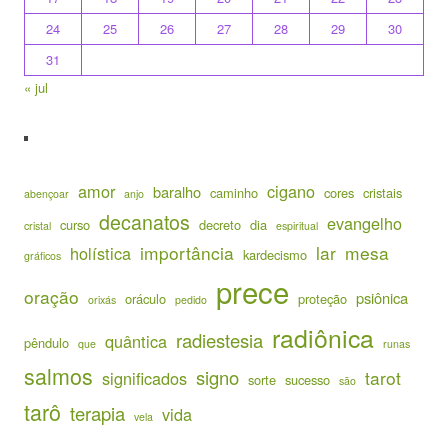
24
25
26
27
28
29
30
31
« jul
amor
cigano
baralho
caminho
cores
cristais
abençoar
anjo
decanatos
evangelho
curso
decreto
dia
cristal
espiritual
importância
lar
mesa
holística
kardecismo
gráficos
prece
oração
psiônica
oráculo
proteção
orixás
pedido
radiônica
radiestesia
quântica
pêndulo
que
runas
salmos
signo
tarot
significados
sorte
sucesso
são
tarô
terapia
vida
vela