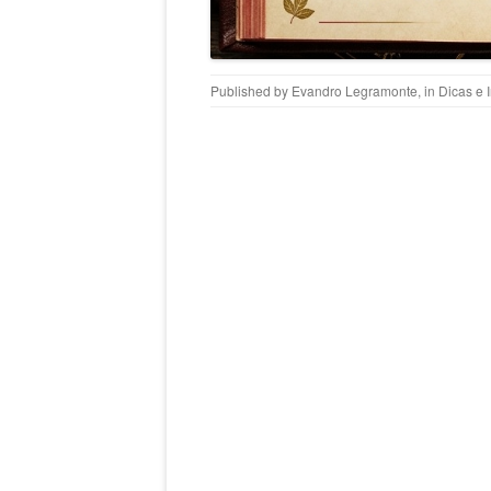
Published by
Evandro Legramonte
, in
Dicas e 