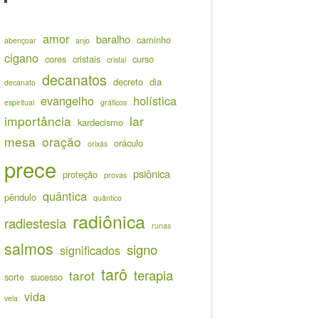
amor
baralho
caminho
abençoar
anjo
cigano
cores
cristais
curso
cristal
decanatos
decreto
dia
decanato
evangelho
holística
espiritual
gráficos
importância
lar
kardecismo
mesa
oração
oráculo
orixás
prece
psiônica
proteção
provas
quântica
pêndulo
quântico
radiônica
radiestesia
runas
salmos
signo
significados
tarô
terapia
tarot
sorte
sucesso
vida
vela