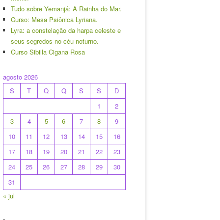
Tudo sobre Yemanjá: A Rainha do Mar.
Curso: Mesa Psiônica Lyriana.
Lyra: a constelação da harpa celeste e
seus segredos no céu noturno.
Curso Sibilla Cigana Rosa
agosto 2026
S
T
Q
Q
S
S
D
1
2
3
4
5
6
7
8
9
10
11
12
13
14
15
16
17
18
19
20
21
22
23
24
25
26
27
28
29
30
31
« jul