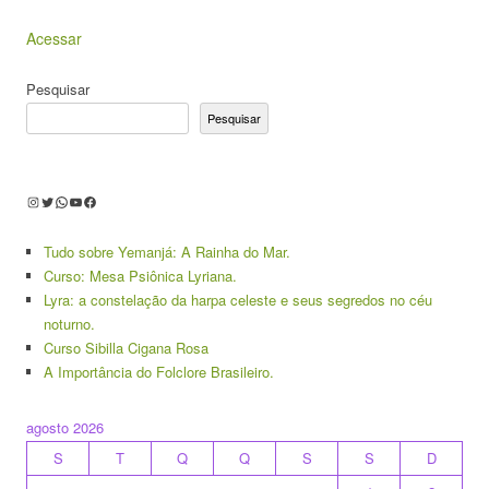
Acessar
Pesquisar
Pesquisar
Instagram
Twitter
WhatsApp
Youtube
Facebook
Tudo sobre Yemanjá: A Rainha do Mar.
Curso: Mesa Psiônica Lyriana.
Lyra: a constelação da harpa celeste e seus segredos no céu
noturno.
Curso Sibilla Cigana Rosa
A Importância do Folclore Brasileiro.
agosto 2026
S
T
Q
Q
S
S
D