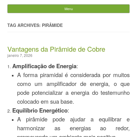
Evandro Legramonte
Menu
Skip to content
Pesquisar
por:
TAG ARCHIVES: PIRÂMIDE
Vantagens da Pirâmide de Cobre
janeiro 7, 2026
Amplificação de Energia
:
A forma piramidal é considerada por muitos
como um amplificador de energia, o que
pode potencializar a energia do testemunho
colocado em sua base.
Equilíbrio Energético
:
A pirâmide pode ajudar a equilibrar e
harmonizar as energias ao redor,
promovendo um ambiente mais positivo.