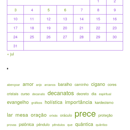
1
2
3
4
5
6
7
8
9
10
11
12
13
14
15
16
17
18
19
20
21
22
23
24
25
26
27
28
29
30
31
« jul
amor
cigano
baralho
caminho
cores
abençoar
anjo
arcanos
decanatos
cristais
curso
decreto
dia
decanato
espiritual
importância
evangelho
holística
kardecismo
gráficos
prece
lar
mesa
oração
oráculo
proteção
orixás
quântica
psiônica
pêndulo
provas
pêndulos
que
quântico