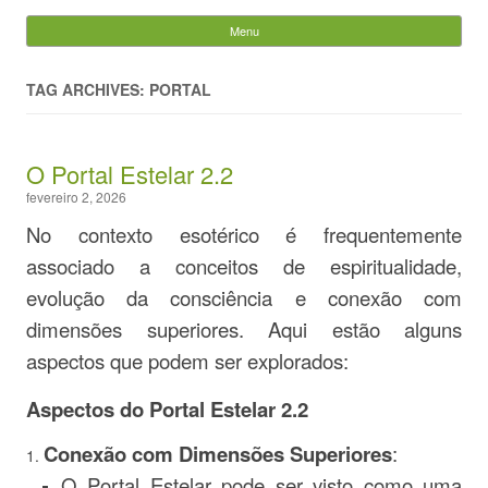
Evandro Legramonte
Menu
Skip to content
Pesquisar
por:
TAG ARCHIVES: PORTAL
O Portal Estelar 2.2
fevereiro 2, 2026
No contexto esotérico é frequentemente
associado a conceitos de espiritualidade,
evolução da consciência e conexão com
dimensões superiores. Aqui estão alguns
aspectos que podem ser explorados:
Aspectos do Portal Estelar 2.2
Conexão com Dimensões Superiores
:
O Portal Estelar pode ser visto como uma