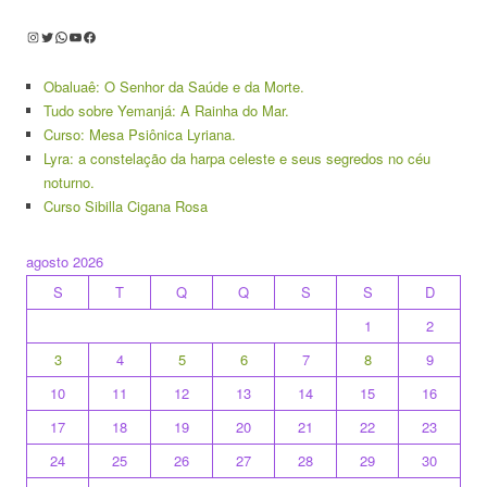
Instagram
Twitter
WhatsApp
Youtube
Facebook
Obaluaê: O Senhor da Saúde e da Morte.
Tudo sobre Yemanjá: A Rainha do Mar.
Curso: Mesa Psiônica Lyriana.
Lyra: a constelação da harpa celeste e seus segredos no céu
noturno.
Curso Sibilla Cigana Rosa
agosto 2026
S
T
Q
Q
S
S
D
1
2
3
4
5
6
7
8
9
10
11
12
13
14
15
16
17
18
19
20
21
22
23
24
25
26
27
28
29
30