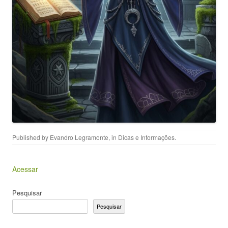
Published by
Evandro Legramonte
, in
Dicas e Informações
.
Acessar
Pesquisar
Pesquisar