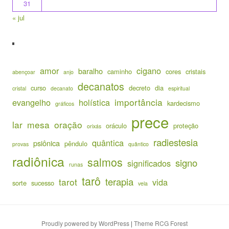
31
« jul
amor
cigano
baralho
caminho
cores
cristais
abençoar
anjo
decanatos
curso
decreto
dia
cristal
decanato
espiritual
importância
evangelho
holística
kardecismo
gráficos
prece
lar
mesa
oração
oráculo
proteção
orixás
radiestesia
quântica
psiônica
pêndulo
provas
quântico
radiônica
salmos
signo
significados
runas
tarô
terapia
tarot
vida
sorte
sucesso
vela
Proudly powered by WordPress
|
Theme RCG Forest