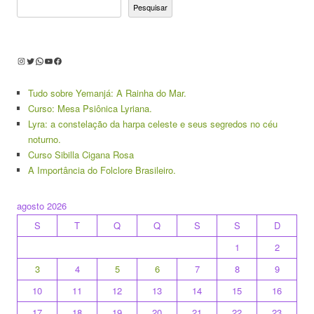
Pesquisar
Instagram
Twitter
WhatsApp
Youtube
Facebook
Tudo sobre Yemanjá: A Rainha do Mar.
Curso: Mesa Psiônica Lyriana.
Lyra: a constelação da harpa celeste e seus segredos no céu
noturno.
Curso Sibilla Cigana Rosa
A Importância do Folclore Brasileiro.
agosto 2026
S
T
Q
Q
S
S
D
1
2
3
4
5
6
7
8
9
10
11
12
13
14
15
16
17
18
19
20
21
22
23