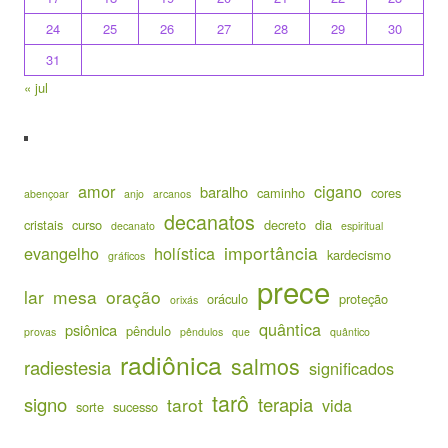
24
25
26
27
28
29
30
31
« jul
amor
cigano
baralho
caminho
cores
abençoar
anjo
arcanos
decanatos
cristais
curso
decreto
dia
decanato
espiritual
importância
evangelho
holística
kardecismo
gráficos
prece
lar
mesa
oração
oráculo
proteção
orixás
quântica
psiônica
pêndulo
provas
pêndulos
que
quântico
radiônica
salmos
radiestesia
significados
tarô
signo
terapia
tarot
vida
sorte
sucesso