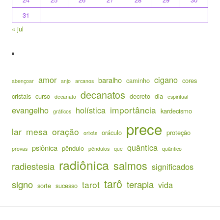
31
« jul
amor
cigano
baralho
caminho
cores
abençoar
anjo
arcanos
decanatos
cristais
curso
decreto
dia
decanato
espiritual
importância
evangelho
holística
kardecismo
gráficos
prece
lar
mesa
oração
oráculo
proteção
orixás
quântica
psiônica
pêndulo
provas
pêndulos
que
quântico
radiônica
salmos
radiestesia
significados
tarô
signo
terapia
tarot
vida
sorte
sucesso