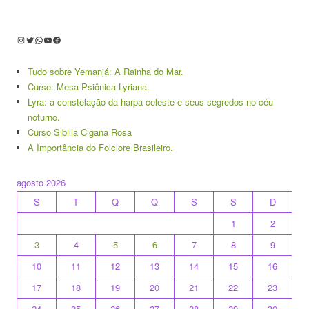
Instagram
Twitter
WhatsApp
Youtube
Facebook
Tudo sobre Yemanjá: A Rainha do Mar.
Curso: Mesa Psiônica Lyriana.
Lyra: a constelação da harpa celeste e seus segredos no céu
noturno.
Curso Sibilla Cigana Rosa
A Importância do Folclore Brasileiro.
agosto 2026
S
T
Q
Q
S
S
D
1
2
3
4
5
6
7
8
9
10
11
12
13
14
15
16
17
18
19
20
21
22
23
24
25
26
27
28
29
30