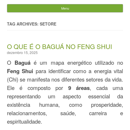
Evandro Legramonte
Menu
Skip to content
Pesquisar
por:
TAG ARCHIVES: SETORE
O QUE É O BAGUÁ NO FENG SHUI
dezembro 15, 2025
O
Baguá
é um mapa energético utilizado no
Feng Shui
para identificar como a energia vital
(Chi) se manifesta nos diferentes setores da vida.
Ele é composto por
9 áreas
, cada uma
representando um aspecto essencial da
existência humana, como prosperidade,
relacionamentos, saúde, carreira e
espiritualidade.