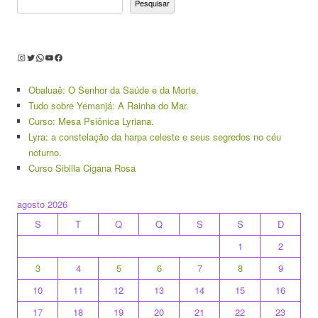
Pesquisar
Instagram
Twitter
WhatsApp
Youtube
Facebook
Obaluaê: O Senhor da Saúde e da Morte.
Tudo sobre Yemanjá: A Rainha do Mar.
Curso: Mesa Psiônica Lyriana.
Lyra: a constelação da harpa celeste e seus segredos no céu
noturno.
Curso Sibilla Cigana Rosa
agosto 2026
S
T
Q
Q
S
S
D
1
2
3
4
5
6
7
8
9
10
11
12
13
14
15
16
17
18
19
20
21
22
23