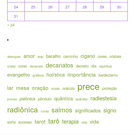
24
25
26
27
28
29
30
31
« jul
amor
cigano
baralho
caminho
cores
cristais
abençoar
anjo
decanatos
curso
decreto
dia
cristal
decanato
espiritual
importância
evangelho
holística
kardecismo
gráficos
prece
lar
mesa
oração
oráculo
proteção
orixás
radiestesia
quântica
psiônica
pêndulo
provas
quântico
radiônica
salmos
signo
significados
runas
tarô
terapia
tarot
vida
sorte
sucesso
vela