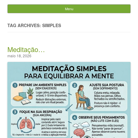
Evandro Legramonte
Menu
Skip to content
Pesquisar
por:
TAG ARCHIVES: SIMPLES
Meditação…
maio 18, 2026