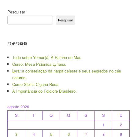
Pesquisar
Pesquisar
Instagram
Twitter
WhatsApp
Youtube
Facebook
Tudo sobre Yemanjá: A Rainha do Mar.
Curso: Mesa Psiônica Lyriana.
Lyra: a constelação da harpa celeste e seus segredos no céu
noturno.
Curso Sibilla Cigana Rosa
A Importância do Folclore Brasileiro.
agosto 2026
S
T
Q
Q
S
S
D
1
2
3
4
5
6
7
8
9