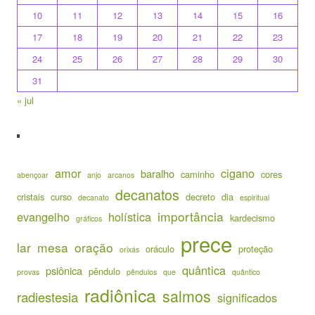
10
11
12
13
14
15
16
17
18
19
20
21
22
23
24
25
26
27
28
29
30
31
« jul
amor
cigano
baralho
caminho
cores
abençoar
anjo
arcanos
decanatos
cristais
curso
decreto
dia
decanato
espiritual
importância
evangelho
holística
kardecismo
gráficos
prece
lar
mesa
oração
oráculo
proteção
orixás
quântica
psiônica
pêndulo
provas
pêndulos
que
quântico
radiônica
salmos
radiestesia
significados