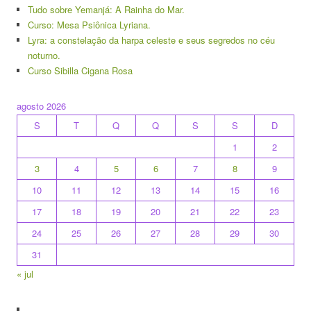
Tudo sobre Yemanjá: A Rainha do Mar.
Curso: Mesa Psiônica Lyriana.
Lyra: a constelação da harpa celeste e seus segredos no céu
noturno.
Curso Sibilla Cigana Rosa
agosto 2026
S
T
Q
Q
S
S
D
1
2
3
4
5
6
7
8
9
10
11
12
13
14
15
16
17
18
19
20
21
22
23
24
25
26
27
28
29
30
31
« jul