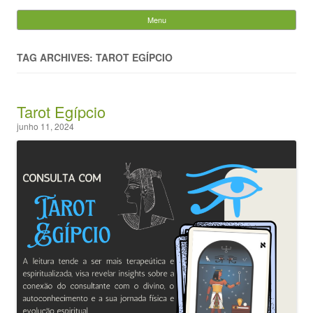
Evandro Legramonte
Menu
Skip to content
Pesquisar
por:
TAG ARCHIVES: TAROT EGÍPCIO
Tarot Egípcio
junho 11, 2024