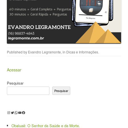
Published by
Evandro Legramonte
, in
Dicas e Informações
.
Acessar
Pesquisar
Pesquisar
Instagram
Twitter
WhatsApp
Youtube
Facebook
Obaluaê: O Senhor da Saúde e da Morte.