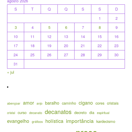
agosto 2026
S
T
Q
Q
S
S
D
1
2
3
4
5
6
7
8
9
10
11
12
13
14
15
16
17
18
19
20
21
22
23
24
25
26
27
28
29
30
31
« jul
amor
cigano
baralho
caminho
cores
cristais
abençoar
anjo
decanatos
curso
decreto
dia
cristal
decanato
espiritual
importância
evangelho
holística
kardecismo
gráficos