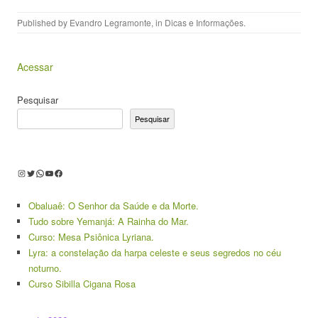
Published by
Evandro Legramonte
, in
Dicas e Informações
.
Acessar
Pesquisar
Pesquisar
Instagram
Twitter
WhatsApp
Youtube
Facebook
Obaluaê: O Senhor da Saúde e da Morte.
Tudo sobre Yemanjá: A Rainha do Mar.
Curso: Mesa Psiônica Lyriana.
Lyra: a constelação da harpa celeste e seus segredos no céu
noturno.
Curso Sibilla Cigana Rosa