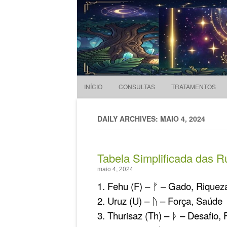
Evandro Legramonte
Terapeuta
INÍCIO
CONSULTAS
TRATAMENTOS
DAILY ARCHIVES: MAIO 4, 2024
Tabela Simplificada das R
maio 4, 2024
1. Fehu (F) – ᚠ – Gado, Riquez
2. Uruz (U) – ᚢ – Força, Saúde
3. Thurisaz (Th) – ᚦ – Desafio, 