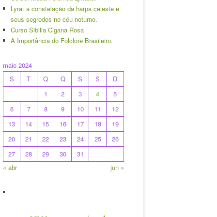
Lyra: a constelação da harpa celeste e
seus segredos no céu noturno.
Curso Sibilla Cigana Rosa
A Importância do Folclore Brasileiro.
maio 2024
S
T
Q
Q
S
S
D
1
2
3
4
5
6
7
8
9
10
11
12
13
14
15
16
17
18
19
20
21
22
23
24
25
26
27
28
29
30
31
« abr
jun »