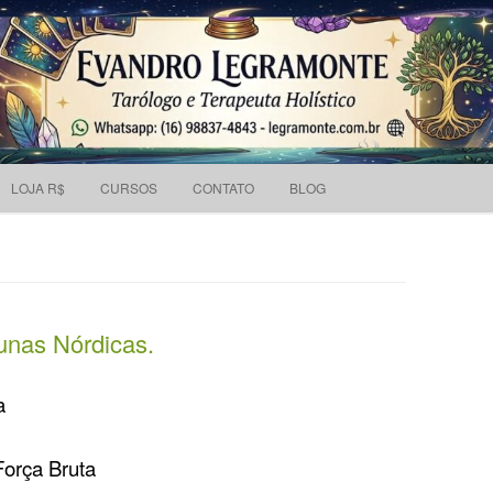
Pesquisar
 holístico e Tarólogo.
por:
Skip to content
LOJA R$
CURSOS
CONTATO
BLOG
unas Nórdicas.
a
Força Bruta