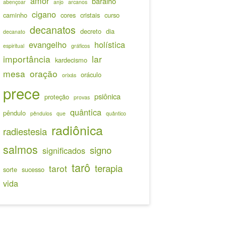
amor
baralho
abençoar
anjo
arcanos
cigano
caminho
cores
cristais
curso
decanatos
decreto
dia
decanato
evangelho
holística
espiritual
gráficos
importância
lar
kardecismo
mesa
oração
oráculo
orixás
prece
psiônica
proteção
provas
quântica
pêndulo
pêndulos
que
quântico
radiônica
radiestesia
salmos
signo
significados
tarô
terapia
tarot
sorte
sucesso
vida