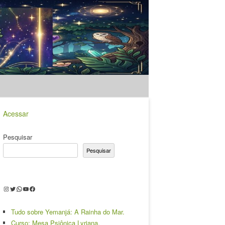
Acessar
Pesquisar
Pesquisar
Instagram
Twitter
WhatsApp
Youtube
Facebook
Tudo sobre Yemanjá: A Rainha do Mar.
Curso: Mesa Psiônica Lyriana.