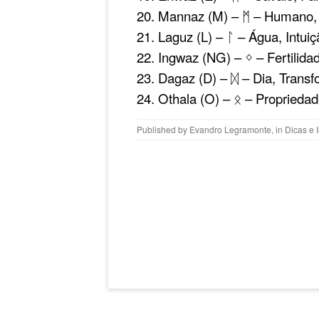
20. Mannaz (M) – ᛗ – Humano
21. Laguz (L) – ᛚ – Água, Intuiç
22. Ingwaz (NG) – ᛜ – Fertilida
23. Dagaz (D) – ᛞ – Dia, Trans
24. Othala (O) – ᛟ – Proprieda
Published by
Evandro Legramonte
, in
Dicas e 