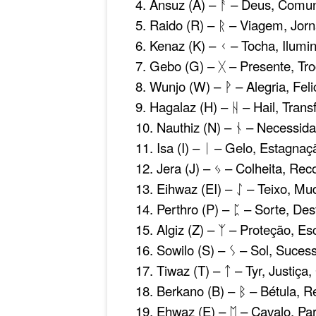
4. Ansuz (A) – ᚨ – Deus, Comu
5. Raido (R) – ᚱ – Viagem, Jor
6. Kenaz (K) – ᚲ – Tocha, Ilumi
7. Gebo (G) – ᚷ – Presente, Tr
8. Wunjo (W) – ᚹ – Alegria, Fel
9. Hagalaz (H) – ᚺ – Hail, Tran
10. Nauthiz (N) – ᚾ – Necessida
11. Isa (I) – ᛁ – Gelo, Estagnaç
12. Jera (J) – ᛃ – Colheita, R
13. Eihwaz (EI) – ᛇ – Teixo, M
14. Perthro (P) – ᛈ – Sorte, Des
15. Algiz (Z) – ᛉ – Proteção, E
16. Sowilo (S) – ᛊ – Sol, Suces
17. Tiwaz (T) – ᛏ – Tyr, Justiça
18. Berkano (B) – ᛒ – Bétula, 
19. Ehwaz (E) – ᛖ – Cavalo, Par