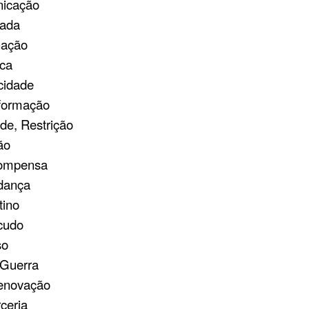
nicação
nada
nação
oca
icidade
sformação
de, Restrição
ão
ecompensa
udança
tino
scudo
so
, Guerra
Renovação
ceria