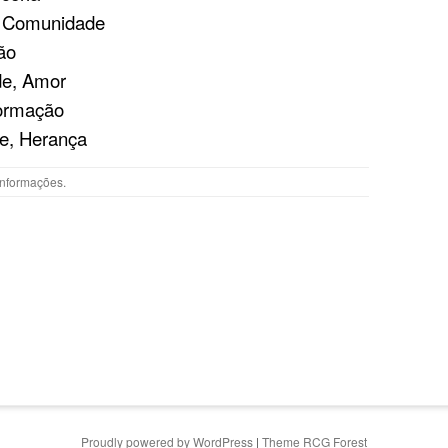
, Comunidade
ão
de, Amor
formação
de, Herança
Informações
.
Proudly powered by WordPress
|
Theme RCG Forest