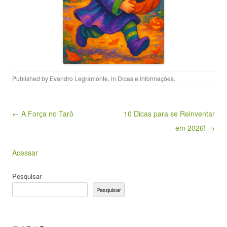
Published by
Evandro Legramonte
, in
Dicas e Informações
.
Post navigation
← A Força no Tarô
10 Dicas para se Reinventar
em 2026! →
Acessar
Pesquisar
Pesquisar