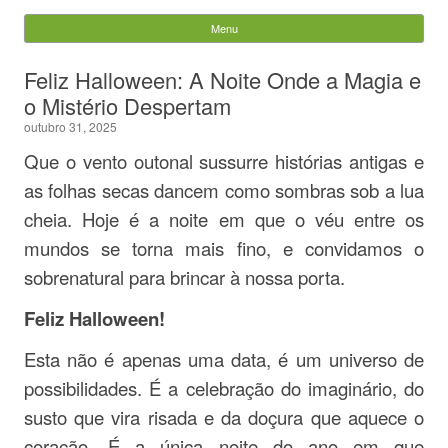
Evandro Legramonte
Menu
Skip to content
Pesquisar
Feliz Halloween: A Noite Onde a Magia e
por:
o Mistério Despertam
outubro 31, 2025
Que o vento outonal sussurre histórias antigas e
as folhas secas dancem como sombras sob a lua
cheia. Hoje é a noite em que o véu entre os
mundos se torna mais fino, e convidamos o
sobrenatural para brincar à nossa porta.
Feliz Halloween!
Esta não é apenas uma data, é um universo de
possibilidades. É a celebração do imaginário, do
susto que vira risada e da doçura que aquece o
coração. É a única noite do ano em que