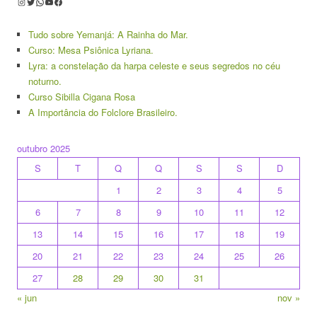
Instagram
Twitter
WhatsApp
Youtube
Facebook
Tudo sobre Yemanjá: A Rainha do Mar.
Curso: Mesa Psiônica Lyriana.
Lyra: a constelação da harpa celeste e seus segredos no céu
noturno.
Curso Sibilla Cigana Rosa
A Importância do Folclore Brasileiro.
outubro 2025
S
T
Q
Q
S
S
D
1
2
3
4
5
6
7
8
9
10
11
12
13
14
15
16
17
18
19
20
21
22
23
24
25
26
27
28
29
30
31
« jun
nov »