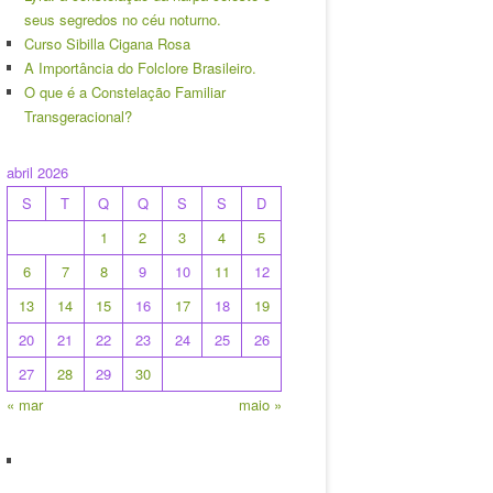
seus segredos no céu noturno.
Curso Sibilla Cigana Rosa
A Importância do Folclore Brasileiro.
O que é a Constelação Familiar
Transgeracional?
abril 2026
S
T
Q
Q
S
S
D
1
2
3
4
5
6
7
8
9
10
11
12
13
14
15
16
17
18
19
20
21
22
23
24
25
26
27
28
29
30
« mar
maio »