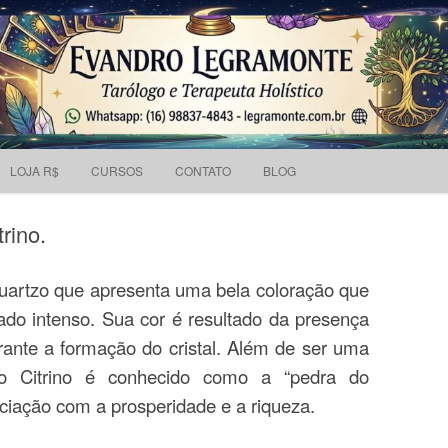
Pesquisar
 holístico e Tarólogo.
por:
Skip to content
LOJA R$
CURSOS
CONTATO
BLOG
rino.
quartzo que apresenta uma bela coloração que
ado intenso. Sua cor é resultado da presença
rante a formação do cristal. Além de ser uma
 o Citrino é conhecido como a “pedra do
ciação com a prosperidade e a riqueza.