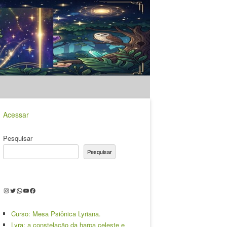
Acessar
Pesquisar
Pesquisar
Instagram
Twitter
WhatsApp
Youtube
Facebook
Curso: Mesa Psiônica Lyriana.
Lyra: a constelação da harpa celeste e