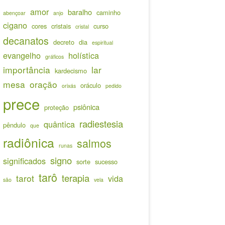
amor
baralho
caminho
abençoar
anjo
cigano
cores
cristais
curso
cristal
decanatos
decreto
dia
espiritual
evangelho
holística
gráficos
importância
lar
kardecismo
mesa
oração
oráculo
orixás
pedido
prece
psiônica
proteção
radiestesia
quântica
pêndulo
que
radiônica
salmos
runas
signo
significados
sorte
sucesso
tarô
terapia
tarot
vida
são
vela