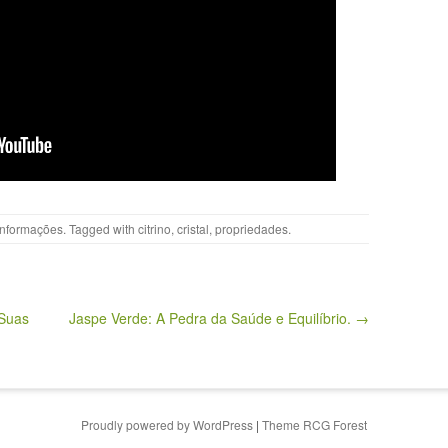
Informações
. Tagged with
citrino
,
cristal
,
propriedades
.
 Suas
Jaspe Verde: A Pedra da Saúde e Equilíbrio. →
Proudly powered by WordPress
|
Theme RCG Forest