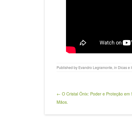
Published by
Evandro Legramonte
, in
Dicas e 
Post navigation
← O Cristal Ônix: Poder e Proteção em
Mãos.