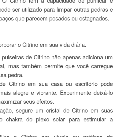
: O Citrino tem a capacidade de purificar e
ode ser utilizado para limpar outras pedras e
r espaços que parecem pesados ou estagnados.
rporar o Citrino em sua vida diária:
u pulseiras de Citrino não apenas adiciona um
ual, mas também permite que você carregue
ssa pedra.
de Citrino em sua casa ou escritório pode
mais alegre e vibrante. Experimente deixá-lo
aximizar seus efeitos.
ação, segure um cristal de Citrino em suas
 chakra do plexo solar para estimular a
ilize o Citrino em rituais ou práticas de