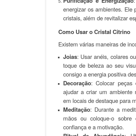
Purificação e Energização
energizar os ambientes. Ele p
cristais, além de revitaliza
Como Usar o Cristal Citrino
Existem várias maneiras de inco
Joias
: Usar anéis, colares o
toque de beleza ao seu vis
consigo a energia positiva de
Decoração
: Colocar peças 
ajudar a criar um ambiente 
em locais de destaque para m
Meditação
: Durante a medit
mãos ou coloque-o sobre o
confiança e a motivação.
Ritual de Abundância
: Ut