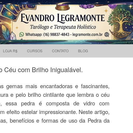
Pesquisar
 holístico e Tarólogo.
por:
Skip to content
LOJA R$
CURSOS
CONTATO
BLOG
o Céu com Brilho Inigualável.
s gemas mais encantadoras e fascinantes,
ura e pelo brilho cintilante que lembra o céu
nte, essa pedra é composta de vidro com
um efeito estelar impressionante. Neste artigo,
icas, benefícios e formas de uso da Pedra da