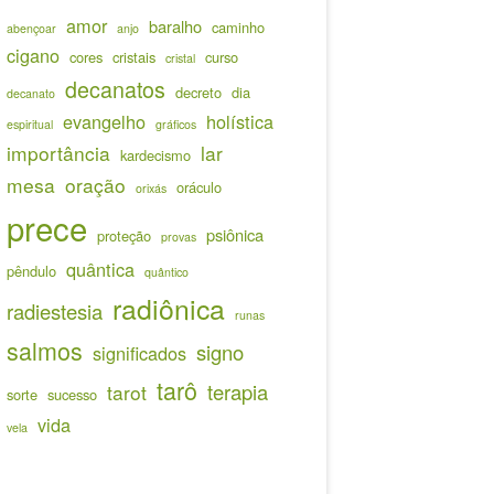
amor
baralho
caminho
abençoar
anjo
cigano
cores
cristais
curso
cristal
decanatos
decreto
dia
decanato
evangelho
holística
espiritual
gráficos
importância
lar
kardecismo
mesa
oração
oráculo
orixás
prece
psiônica
proteção
provas
quântica
pêndulo
quântico
radiônica
radiestesia
runas
salmos
signo
significados
tarô
terapia
tarot
sorte
sucesso
vida
vela