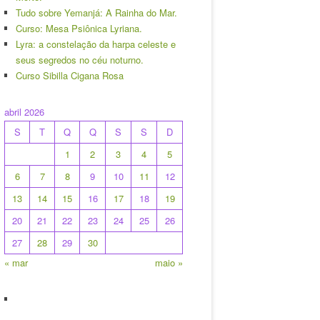
Tudo sobre Yemanjá: A Rainha do Mar.
Curso: Mesa Psiônica Lyriana.
Lyra: a constelação da harpa celeste e
seus segredos no céu noturno.
Curso Sibilla Cigana Rosa
abril 2026
S
T
Q
Q
S
S
D
1
2
3
4
5
6
7
8
9
10
11
12
13
14
15
16
17
18
19
20
21
22
23
24
25
26
27
28
29
30
« mar
maio »