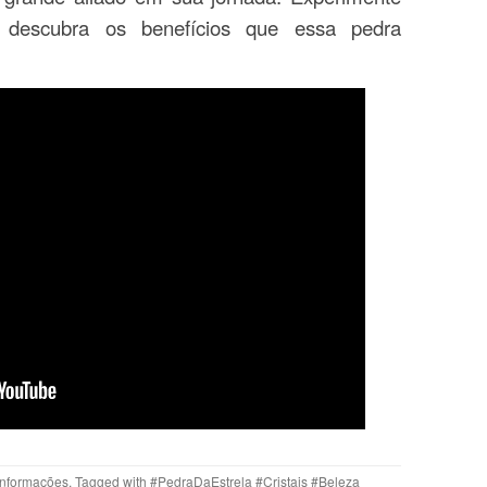
 descubra os benefícios que essa pedra
Informações
. Tagged with
#PedraDaEstrela #Cristais #Beleza