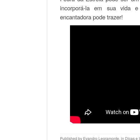
incorporá-la em sua vida e
encantadora pode trazer!
Published by
Evandro Legramonte
, in
Dicas e 