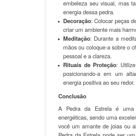
embeleza seu visual, mas t
energia dessa pedra.
Decoração
: Colocar peças d
criar um ambiente mais harmo
Meditação
: Durante a medi
mãos ou coloque-a sobre o c
pessoal e a clareza.
Rituais de Proteção
: Utili
posicionando-a em um alta
energia positiva ao seu redor.
Conclusão
A Pedra da Estrela é uma 
energéticas, sendo uma excelent
você um amante de joias ou al
Pedra da Estrela pode ser um