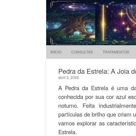
Evandro Legramonte
Terapeuta
INÍCIO
CONSULTAS
TRATAMENTOS
Pedra da Estrela: A Joia d
abril 3, 2026
A Pedra da Estrela é uma da
conhecida por sua cor azul esc
noturno. Feita industrialme
partículas de brilho que criam 
vamos explorar as característ
Estrela.