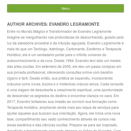
Evandro Legramonte
Menu
Skip to content
Pesquisar
por:
AUTHOR ARCHIVES: EVANDRO LEGRAMONTE
Entre no Mundo Mágico e Transformador de Evandro Legramonte
Imagine-se mergulhando nas profundezas do desconhecido, guiado pela
luz da sabedoria ancestral e da intuição aguçada. Evandro Legramonte é
mais do que um Tarólogo, Astrólogo, Cartomante, Esotérico e Terapeuta
Holístico; ele é um verdadeiro portal para o infinito universo do
autoconhecimento e da cura. Desde 1994, Evandro tem sido um mestre
das artes ocultas. Em setembro de 2005, ele deu um passo corajoso em
sua jornada profissional, oferecendo consultas online com baralho
cigano e tarô. Desde então, sua prática se expandiu, incorporando
oráculos como runas, búzios e o misterioso oráculo wicca. Cada consulta
é uma viagem de descoberta e crescimento espiritual, uma oportunidade
de desvendar os segredos do destino e encontrar clareza no caos. Em
2017, Evandro fortaleceu sua missão ao concluir sua formação como
Terapeuta Holístico, ampliando ainda mais seu leque de serviços para
ajudar aqueles que buscam sua orientação. Agora, ele inicia uma nova
fase, compartilhando seu vasto conhecimento através de cursos nas
áreas esotérica e das ciências ocultas. Prepare-se para ser inspirado,
desafiado e transformado enquanto absorve as lições de Evandro. Com