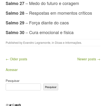
– Medo do futuro e coragem
Salmo 27
– Respostas em momentos críticos
Salmo 28
– Força diante do caos
Salmo 29
– Cura emocional e física
Salmo 30
Published by
Evandro Legramonte
, in
Dicas e Informações
.
Post navigation
← Older posts
Newer posts →
Acessar
Pesquisar
Pesquisar
Instagram
Twitter
WhatsApp
Youtube
Facebook