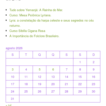
Tudo sobre Yemanjá: A Rainha do Mar.
Curso: Mesa Psiônica Lyriana.
Lyra: a constelação da harpa celeste e seus segredos no céu
noturno.
Curso Sibilla Cigana Rosa
A Importância do Folclore Brasileiro.
agosto 2026
S
T
Q
Q
S
S
D
1
2
3
4
5
6
7
8
9
10
11
12
13
14
15
16
17
18
19
20
21
22
23
24
25
26
27
28
29
30
31
« jul