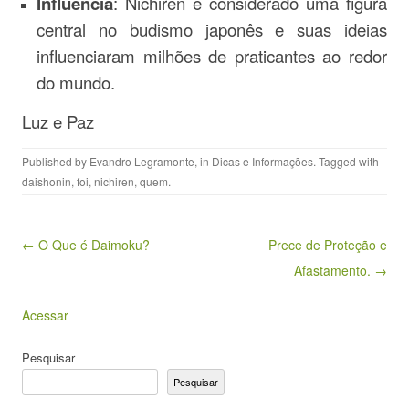
Influência
: Nichiren é considerado uma figura
central no budismo japonês e suas ideias
influenciaram milhões de praticantes ao redor
do mundo.
Luz e Paz
Published by
Evandro Legramonte
, in
Dicas e Informações
. Tagged with
daishonin
,
foi
,
nichiren
,
quem
.
Post navigation
← O Que é Daimoku?
Prece de Proteção e
Afastamento. →
Acessar
Pesquisar
Pesquisar