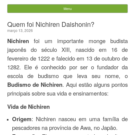
Evandro Legramonte
Menu
Skip to content
Pesquisar
Quem foi Nichiren Daishonin?
por:
março 13, 2026
Nichiren
foi um importante monge budista
japonês do século XIII, nascido em 16 de
fevereiro de 1222 e falecido em 13 de outubro de
1282. Ele é conhecido por ser o fundador da
escola de budismo que leva seu nome, o
Budismo de Nichiren
. Aqui estão alguns pontos
principais sobre sua vida e ensinamentos:
Vida de Nichiren
Origem
: Nichiren nasceu em uma família de
pescadores na província de Awa, no Japão.