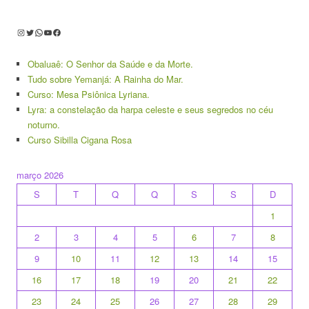
Instagram
Twitter
WhatsApp
Youtube
Facebook
Obaluaê: O Senhor da Saúde e da Morte.
Tudo sobre Yemanjá: A Rainha do Mar.
Curso: Mesa Psiônica Lyriana.
Lyra: a constelação da harpa celeste e seus segredos no céu
noturno.
Curso Sibilla Cigana Rosa
março 2026
S
T
Q
Q
S
S
D
1
2
3
4
5
6
7
8
9
10
11
12
13
14
15
16
17
18
19
20
21
22
23
24
25
26
27
28
29