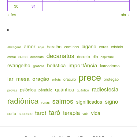
30
31
« fev
abr »
amor
cigano
baralho
caminho
cores
cristais
abençoar
anjo
decanatos
curso
decreto
dia
cristal
decanato
espiritual
importância
evangelho
holística
kardecismo
gráficos
prece
lar
mesa
oração
oráculo
proteção
orixás
radiestesia
quântica
psiônica
pêndulo
provas
quântico
radiônica
salmos
signo
significados
runas
tarô
terapia
tarot
vida
sorte
sucesso
vela