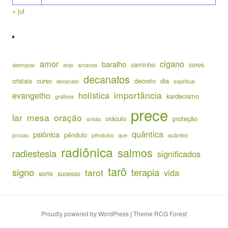
« jul
amor
cigano
baralho
caminho
cores
abençoar
anjo
arcanos
decanatos
cristais
curso
decreto
dia
decanato
espiritual
importância
evangelho
holística
kardecismo
gráficos
prece
lar
mesa
oração
oráculo
proteção
orixás
quântica
psiônica
pêndulo
provas
pêndulos
que
quântico
radiônica
salmos
radiestesia
significados
tarô
signo
terapia
tarot
vida
sorte
sucesso
Proudly powered by WordPress
|
Theme RCG Forest