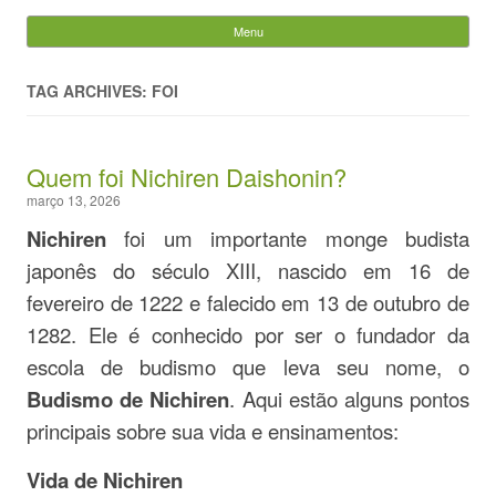
Evandro Legramonte
Menu
Skip to content
Pesquisar
por:
TAG ARCHIVES: FOI
Quem foi Nichiren Daishonin?
março 13, 2026
Nichiren
foi um importante monge budista
japonês do século XIII, nascido em 16 de
fevereiro de 1222 e falecido em 13 de outubro de
1282. Ele é conhecido por ser o fundador da
escola de budismo que leva seu nome, o
Budismo de Nichiren
. Aqui estão alguns pontos
principais sobre sua vida e ensinamentos:
Vida de Nichiren