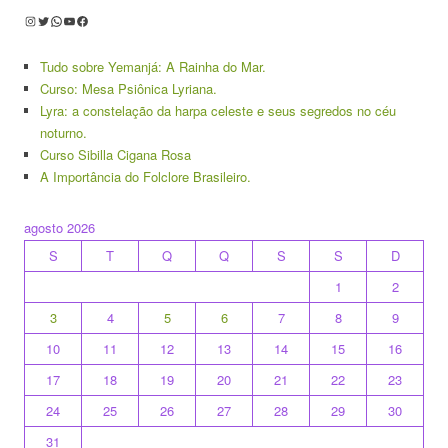
Instagram
Twitter
WhatsApp
Youtube
Facebook
Tudo sobre Yemanjá: A Rainha do Mar.
Curso: Mesa Psiônica Lyriana.
Lyra: a constelação da harpa celeste e seus segredos no céu
noturno.
Curso Sibilla Cigana Rosa
A Importância do Folclore Brasileiro.
agosto 2026
S
T
Q
Q
S
S
D
1
2
3
4
5
6
7
8
9
10
11
12
13
14
15
16
17
18
19
20
21
22
23
24
25
26
27
28
29
30
31