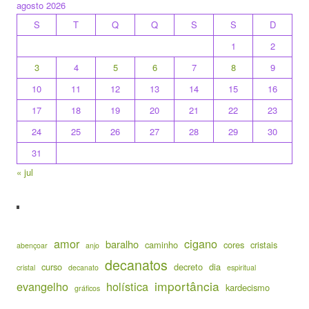
agosto 2026
S
T
Q
Q
S
S
D
1
2
3
4
5
6
7
8
9
10
11
12
13
14
15
16
17
18
19
20
21
22
23
24
25
26
27
28
29
30
31
« jul
amor
cigano
baralho
caminho
cores
cristais
abençoar
anjo
decanatos
curso
decreto
dia
cristal
decanato
espiritual
importância
evangelho
holística
kardecismo
gráficos