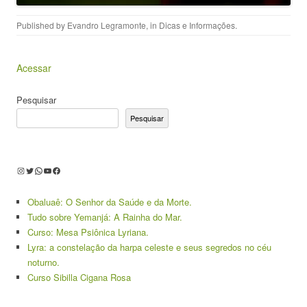
Published by
Evandro Legramonte
, in
Dicas e Informações
.
Acessar
Pesquisar
Pesquisar
Instagram
Twitter
WhatsApp
Youtube
Facebook
Obaluaê: O Senhor da Saúde e da Morte.
Tudo sobre Yemanjá: A Rainha do Mar.
Curso: Mesa Psiônica Lyriana.
Lyra: a constelação da harpa celeste e seus segredos no céu
noturno.
Curso Sibilla Cigana Rosa