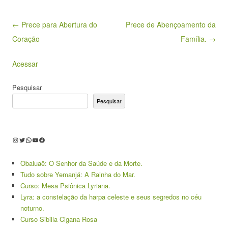
Post navigation
← Prece para Abertura do
Prece de Abençoamento da
Coração
Família. →
Acessar
Pesquisar
Pesquisar
Instagram
Twitter
WhatsApp
Youtube
Facebook
Obaluaê: O Senhor da Saúde e da Morte.
Tudo sobre Yemanjá: A Rainha do Mar.
Curso: Mesa Psiônica Lyriana.
Lyra: a constelação da harpa celeste e seus segredos no céu
noturno.
Curso Sibilla Cigana Rosa