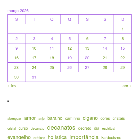
março 2026
S
T
Q
Q
S
S
D
1
2
3
4
5
6
7
8
9
10
11
12
13
14
15
16
17
18
19
20
21
22
23
24
25
26
27
28
29
30
31
« fev
abr »
amor
cigano
baralho
caminho
cores
cristais
abençoar
anjo
decanatos
curso
decreto
dia
cristal
decanato
espiritual
importância
evangelho
holística
kardecismo
gráficos