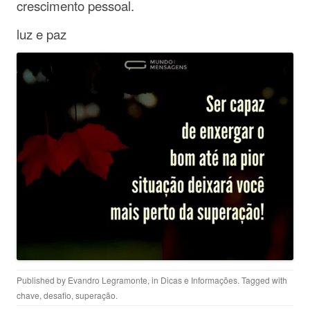
crescimento pessoal.
luz e paz
Published by
Evandro Legramonte
, in
Dicas e Informações
. Tagged with
chave
,
desafio
,
superação
.