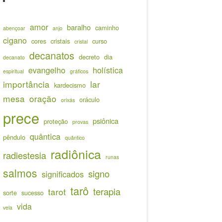
amor
baralho
caminho
abençoar
anjo
cigano
cores
cristais
curso
cristal
decanatos
decreto
dia
decanato
evangelho
holística
espiritual
gráficos
importância
lar
kardecismo
mesa
oração
oráculo
orixás
prece
psiônica
proteção
provas
quântica
pêndulo
quântico
radiônica
radiestesia
runas
salmos
signo
significados
tarô
terapia
tarot
sorte
sucesso
vida
vela