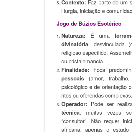
Contexto:
Faz parte de um s
liturgia, iniciação e comunidad
Jogo de Búzios Esotérico
Natureza:
É uma
ferra
divinatória
, desvinculada 
religioso específico. Assemel
ou cristalomancia.
Finalidade:
Foca predomin
pessoais
(amor, trabalho,
psicológico e de orientação p
ritos ou oferendas complexas
Operador:
Pode ser reali
técnica
, muitas vezes se a
“consultor”. Não requer ini
africana, apenas o estudo 