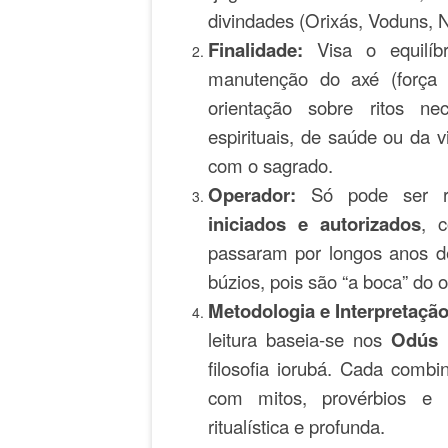
divindades (Orixás, Voduns, N
Finalidade:
Visa o equilíb
manutenção do axé (força v
orientação sobre ritos ne
espirituais, de saúde ou da v
com o sagrado.
Operador:
Só pode ser r
iniciados e autorizados
, c
passaram por longos anos de
búzios, pois são “a boca” do o
Metodologia e Interpretação
leitura baseia-se nos
Odús
(
filosofia iorubá. Cada comb
com mitos, provérbios e i
ritualística e profunda.