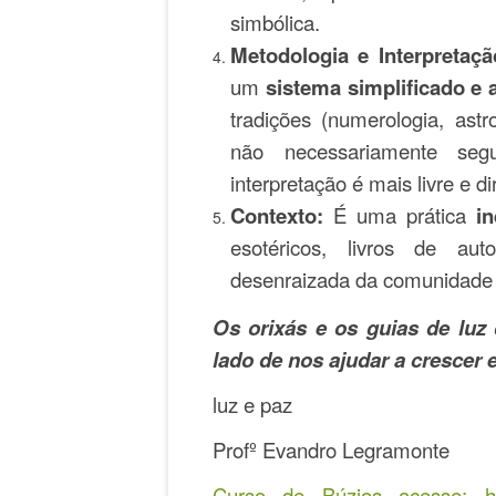
simbólica.
Metodologia e Interpretaçã
um
sistema simplificado e
tradições (numerologia, astr
não necessariamente se
interpretação é mais livre e di
Contexto:
É uma prática
in
esotéricos, livros de auto
desenraizada da comunidade e 
Os orixás e os guias de lu
lado de nos ajudar a cresce
luz e paz
Profº Evandro Legramonte
Curso de Búzios acesse: htt