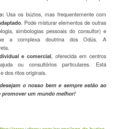
o:
Usa os búzios, mas frequentemente com
 adaptado
. Pode misturar elementos de outras
ologia, simbologias pessoais do consultor) e
gue a complexa doutrina dos Odús. A
reta.
dividual e comercial
, oferecida em centros
ajuda ou consultórios particulares. Está
dos ritos originais.
z desejam o nosso bem e sempre estão ao
r e promover um mundo melhor!
ps://www.udemy.com/course/jogo-de-buzios-