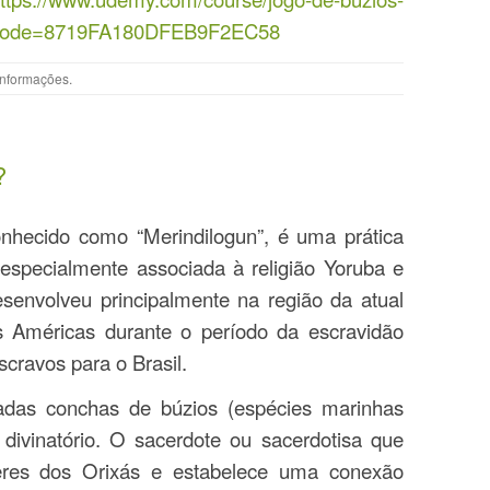
ralCode=8719FA180DFEB9F2EC58
Informações
.
?
hecido como “Merindilogun”, é uma prática
, especialmente associada à religião Yoruba e
esenvolveu principalmente na região da atual
 as Américas durante o período da escravidão
scravos para o Brasil.
zadas conchas de búzios (espécies marinhas
 divinatório. O sacerdote ou sacerdotisa que
deres dos Orixás e estabelece uma conexão