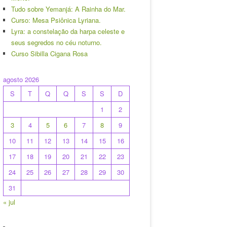
Tudo sobre Yemanjá: A Rainha do Mar.
Curso: Mesa Psiônica Lyriana.
Lyra: a constelação da harpa celeste e
seus segredos no céu noturno.
Curso Sibilla Cigana Rosa
agosto 2026
S
T
Q
Q
S
S
D
1
2
3
4
5
6
7
8
9
10
11
12
13
14
15
16
17
18
19
20
21
22
23
24
25
26
27
28
29
30
31
« jul