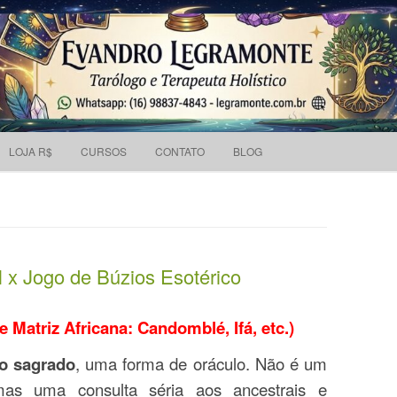
Pesquisar
 holístico e Tarólogo.
por:
Skip to content
LOJA R$
CURSOS
CONTATO
BLOG
l x Jogo de Búzios Esotérico
 Matriz Africana: Candomblé, Ifá, etc.)
oso sagrado
, uma forma de oráculo. Não é um
 mas uma consulta séria aos ancestrais e