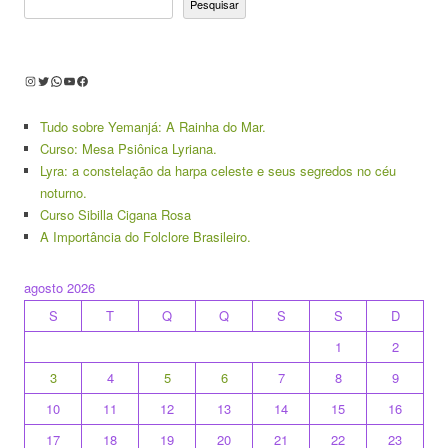
Pesquisar
Instagram
Twitter
WhatsApp
Youtube
Facebook
Tudo sobre Yemanjá: A Rainha do Mar.
Curso: Mesa Psiônica Lyriana.
Lyra: a constelação da harpa celeste e seus segredos no céu
noturno.
Curso Sibilla Cigana Rosa
A Importância do Folclore Brasileiro.
agosto 2026
S
T
Q
Q
S
S
D
1
2
3
4
5
6
7
8
9
10
11
12
13
14
15
16
17
18
19
20
21
22
23