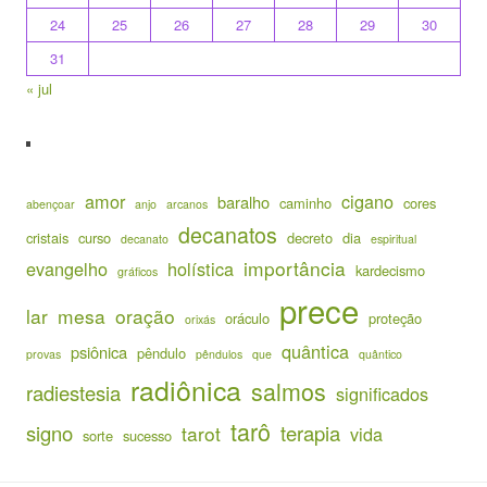
24
25
26
27
28
29
30
31
« jul
amor
cigano
baralho
caminho
cores
abençoar
anjo
arcanos
decanatos
cristais
curso
decreto
dia
decanato
espiritual
importância
evangelho
holística
kardecismo
gráficos
prece
lar
mesa
oração
oráculo
proteção
orixás
quântica
psiônica
pêndulo
provas
pêndulos
que
quântico
radiônica
salmos
radiestesia
significados
tarô
signo
terapia
tarot
vida
sorte
sucesso