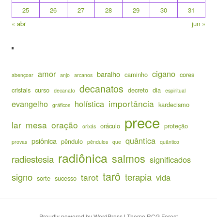
25
26
27
28
29
30
31
« abr
jun »
amor
cigano
baralho
caminho
cores
abençoar
anjo
arcanos
decanatos
cristais
curso
decreto
dia
decanato
espiritual
importância
evangelho
holística
kardecismo
gráficos
prece
lar
mesa
oração
oráculo
proteção
orixás
quântica
psiônica
pêndulo
provas
pêndulos
que
quântico
radiônica
salmos
radiestesia
significados
tarô
signo
terapia
tarot
vida
sorte
sucesso
Proudly powered by WordPress
|
Theme RCG Forest