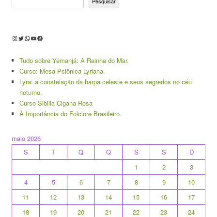
Pesquisar
Instagram
Twitter
WhatsApp
Youtube
Facebook
Tudo sobre Yemanjá: A Rainha do Mar.
Curso: Mesa Psiônica Lyriana.
Lyra: a constelação da harpa celeste e seus segredos no céu
noturno.
Curso Sibilla Cigana Rosa
A Importância do Folclore Brasileiro.
maio 2026
S
T
Q
Q
S
S
D
1
2
3
4
5
6
7
8
9
10
11
12
13
14
15
16
17
18
19
20
21
22
23
24