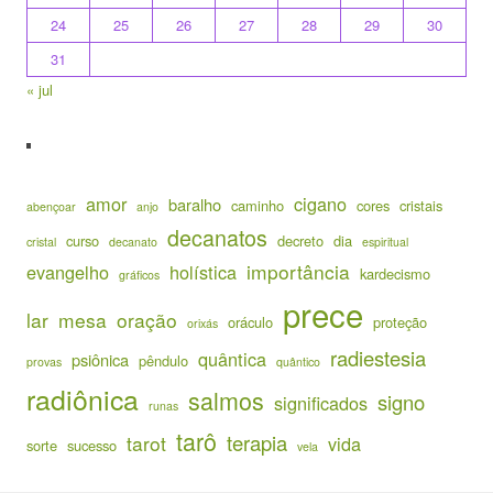
24
25
26
27
28
29
30
31
« jul
amor
cigano
baralho
caminho
cores
cristais
abençoar
anjo
decanatos
curso
decreto
dia
cristal
decanato
espiritual
importância
evangelho
holística
kardecismo
gráficos
prece
lar
mesa
oração
oráculo
proteção
orixás
radiestesia
quântica
psiônica
pêndulo
provas
quântico
radiônica
salmos
signo
significados
runas
tarô
terapia
tarot
vida
sorte
sucesso
vela