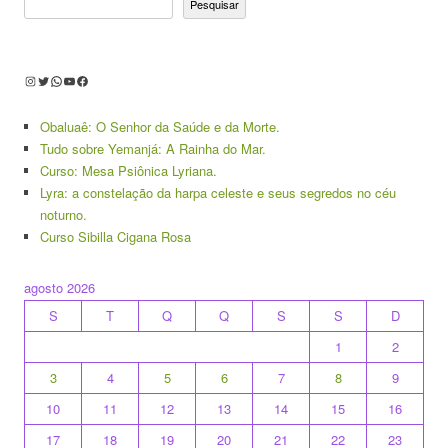
Pesquisar
Instagram
Twitter
WhatsApp
Youtube
Facebook
Obaluaê: O Senhor da Saúde e da Morte.
Tudo sobre Yemanjá: A Rainha do Mar.
Curso: Mesa Psiônica Lyriana.
Lyra: a constelação da harpa celeste e seus segredos no céu
noturno.
Curso Sibilla Cigana Rosa
agosto 2026
S
T
Q
Q
S
S
D
1
2
3
4
5
6
7
8
9
10
11
12
13
14
15
16
17
18
19
20
21
22
23