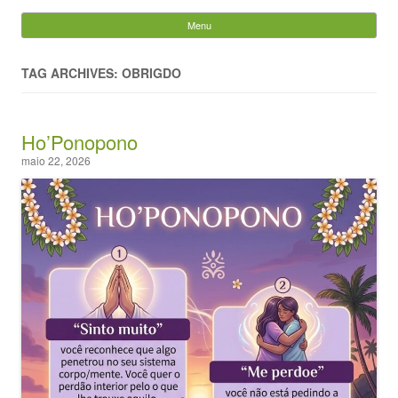
Evandro Legramonte
Menu
Skip to content
Pesquisar
por:
TAG ARCHIVES: OBRIGDO
Ho’Ponopono
maio 22, 2026