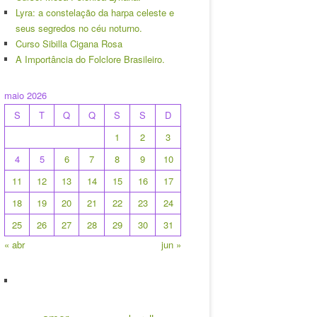
Lyra: a constelação da harpa celeste e
seus segredos no céu noturno.
Curso Sibilla Cigana Rosa
A Importância do Folclore Brasileiro.
maio 2026
S
T
Q
Q
S
S
D
1
2
3
4
5
6
7
8
9
10
11
12
13
14
15
16
17
18
19
20
21
22
23
24
25
26
27
28
29
30
31
« abr
jun »