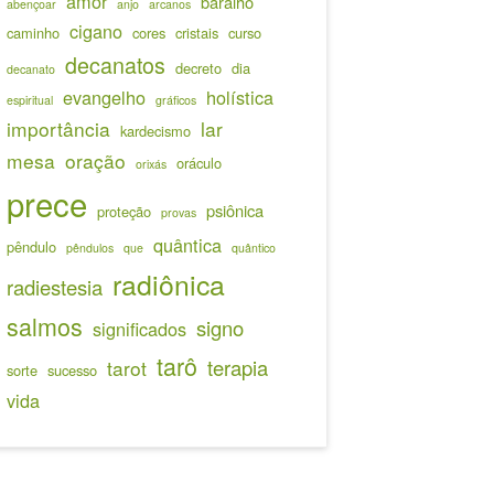
amor
baralho
abençoar
anjo
arcanos
cigano
caminho
cores
cristais
curso
decanatos
decreto
dia
decanato
evangelho
holística
espiritual
gráficos
importância
lar
kardecismo
mesa
oração
oráculo
orixás
prece
psiônica
proteção
provas
quântica
pêndulo
pêndulos
que
quântico
radiônica
radiestesia
salmos
signo
significados
tarô
terapia
tarot
sorte
sucesso
vida