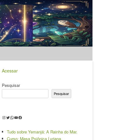
Acessar
Pesquisar
Pesquisar
Instagram
Twitter
WhatsApp
Youtube
Facebook
Tudo sobre Yemanjá: A Rainha do Mar.
Curso: Mesa Psiônica Lyriana.