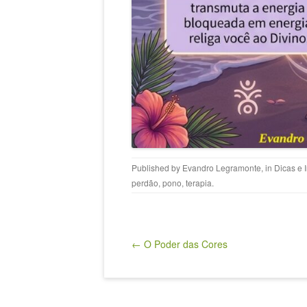
Published by
Evandro Legramonte
, in
Dicas e 
perdão
,
pono
,
terapia
.
Post navigation
← O Poder das Cores