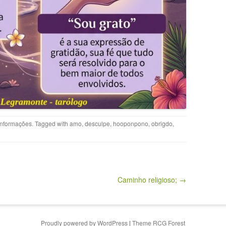
Informações
. Tagged with
amo
,
desculpe
,
hooponpono
,
obrigdo
,
Caminho religioso; →
Proudly powered by WordPress
|
Theme RCG Forest