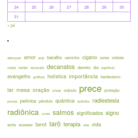
24
25
26
27
28
29
30
31
« jul
amor
cigano
baralho
caminho
cores
cristais
abençoar
anjo
decanatos
curso
decreto
dia
cristal
decanato
espiritual
importância
evangelho
holística
kardecismo
gráficos
prece
lar
mesa
oração
oráculo
proteção
orixás
radiestesia
quântica
psiônica
pêndulo
provas
quântico
radiônica
salmos
signo
significados
runas
tarô
terapia
tarot
vida
sorte
sucesso
vela