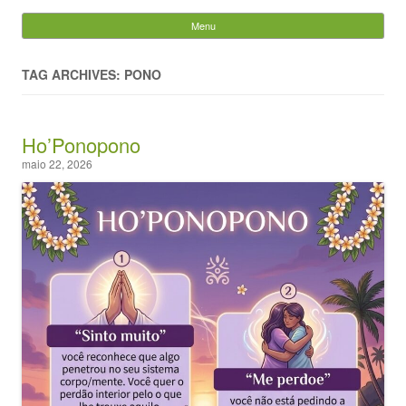
Evandro Legramonte
Menu
Skip to content
Pesquisar
por:
TAG ARCHIVES: PONO
Ho’Ponopono
maio 22, 2026