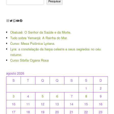
Pesquisar
Instagram
Twitter
WhatsApp
Youtube
Facebook
Obaluaê: O Senhor da Saúde e da Morte.
Tudo sobre Yemanjá: A Rainha do Mar.
Curso: Mesa Psiônica Lyriana.
Lyra: a constelação da harpa celeste e seus segredos no céu
noturno.
Curso Sibilla Cigana Rosa
agosto 2026
S
T
Q
Q
S
S
D
1
2
3
4
5
6
7
8
9
10
11
12
13
14
15
16
17
18
19
20
21
22
23