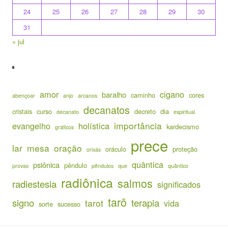
24
25
26
27
28
29
30
31
« jul
amor
cigano
baralho
caminho
cores
abençoar
anjo
arcanos
decanatos
cristais
curso
decreto
dia
decanato
espiritual
importância
evangelho
holística
kardecismo
gráficos
prece
lar
mesa
oração
oráculo
proteção
orixás
quântica
psiônica
pêndulo
provas
pêndulos
que
quântico
radiônica
salmos
radiestesia
significados
tarô
signo
terapia
tarot
vida
sorte
sucesso