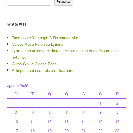
Pesquisar
Instagram
Twitter
WhatsApp
Youtube
Facebook
Tudo sobre Yemanjá: A Rainha do Mar.
Curso: Mesa Psiônica Lyriana.
Lyra: a constelação da harpa celeste e seus segredos no céu
noturno.
Curso Sibilla Cigana Rosa
A Importância do Folclore Brasileiro.
agosto 2026
S
T
Q
Q
S
S
D
1
2
3
4
5
6
7
8
9
10
11
12
13
14
15
16
17
18
19
20
21
22
23