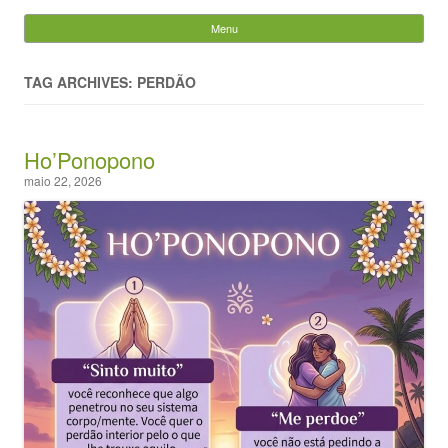
Evandro Legramonte
Menu
Skip to content
Pesquisar
por:
TAG ARCHIVES: PERDÃO
Ho’Ponopono
maio 22, 2026