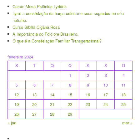
Curso: Mesa Psiônica Lyriana.
Lyra: a constelação da harpa celeste e seus segredos no céu
noturno.
Curso Sibilla Cigana Rosa
A Importância do Folclore Brasileiro.
O que é a Constelação Familiar Transgeracional?
fevereiro 2024
S
T
Q
Q
S
S
D
1
2
3
4
5
6
7
8
9
10
11
12
13
14
15
16
17
18
19
20
21
22
23
24
25
26
27
28
29
« jan
mar »