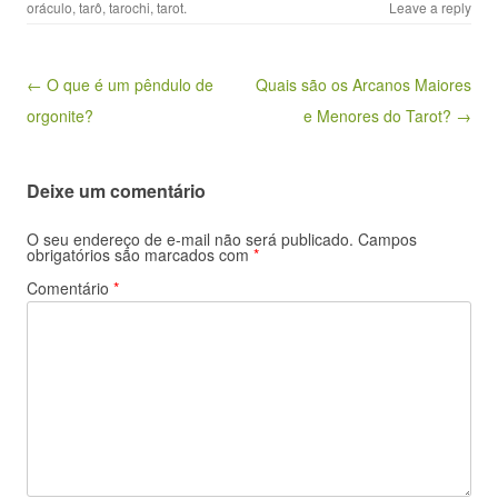
oráculo
,
tarô
,
tarochi
,
tarot
.
Leave a reply
Post navigation
← O que é um pêndulo de
Quais são os Arcanos Maiores
orgonite?
e Menores do Tarot? →
Deixe um comentário
O seu endereço de e-mail não será publicado.
Campos
obrigatórios são marcados com
*
Comentário
*