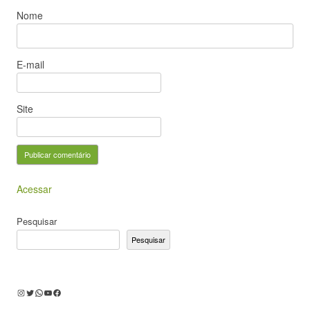
Nome
E-mail
Site
Acessar
Pesquisar
Pesquisar
Instagram
Twitter
WhatsApp
Youtube
Facebook