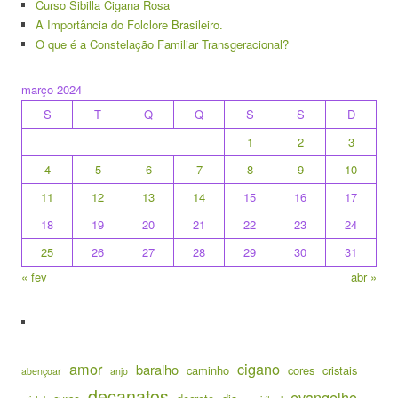
Curso Sibilla Cigana Rosa
A Importância do Folclore Brasileiro.
O que é a Constelação Familiar Transgeracional?
março 2024
S
T
Q
Q
S
S
D
1
2
3
4
5
6
7
8
9
10
11
12
13
14
15
16
17
18
19
20
21
22
23
24
25
26
27
28
29
30
31
« fev
abr »
amor
cigano
baralho
caminho
cores
cristais
abençoar
anjo
decanatos
evangelho