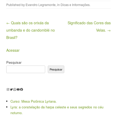
Published by
Evandro Legramonte
, in
Dicas e Informações
.
Post navigation
← Quais são os orixás da
Significado das Cores das
umbanda e do candomblé no
Velas. →
Brasil?
Acessar
Pesquisar
Pesquisar
Instagram
Twitter
WhatsApp
Youtube
Facebook
Curso: Mesa Psiônica Lyriana.
Lyra: a constelação da harpa celeste e seus segredos no céu
noturno.