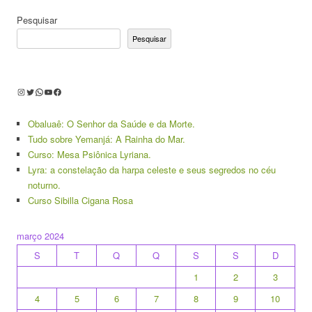
Pesquisar
Pesquisar
Instagram
Twitter
WhatsApp
Youtube
Facebook
Obaluaê: O Senhor da Saúde e da Morte.
Tudo sobre Yemanjá: A Rainha do Mar.
Curso: Mesa Psiônica Lyriana.
Lyra: a constelação da harpa celeste e seus segredos no céu
noturno.
Curso Sibilla Cigana Rosa
março 2024
S
T
Q
Q
S
S
D
1
2
3
4
5
6
7
8
9
10