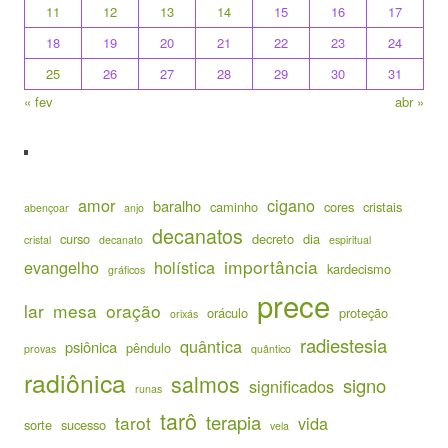
11
12
13
14
15
16
17
18
19
20
21
22
23
24
25
26
27
28
29
30
31
« fev
abr »
amor
cigano
baralho
caminho
cores
cristais
abençoar
anjo
decanatos
curso
decreto
dia
cristal
decanato
espiritual
importância
evangelho
holística
kardecismo
gráficos
prece
lar
mesa
oração
oráculo
proteção
orixás
radiestesia
quântica
psiônica
pêndulo
provas
quântico
radiônica
salmos
signo
significados
runas
tarô
terapia
tarot
vida
sorte
sucesso
vela