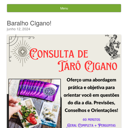
Evandro Legramonte
Menu
Skip to content
Pesquisar
Baralho Cigano!
por:
junho 12, 2024