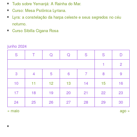
Tudo sobre Yemanjá: A Rainha do Mar.
Curso: Mesa Psiônica Lyriana.
Lyra: a constelação da harpa celeste e seus segredos no céu
noturno.
Curso Sibilla Cigana Rosa
junho 2024
S
T
Q
Q
S
S
D
1
2
3
4
5
6
7
8
9
10
11
12
13
14
15
16
17
18
19
20
21
22
23
24
25
26
27
28
29
30
« maio
ago »