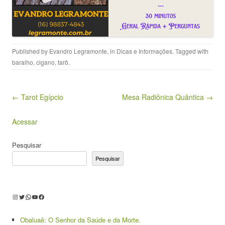
Published by
Evandro Legramonte
, in
Dicas e Informações
. Tagged with
baralho
,
cigano
,
tarô
.
Post navigation
← Tarot Egípcio
Mesa Radiônica Quântica →
Acessar
Pesquisar
Pesquisar
Instagram
Twitter
WhatsApp
Youtube
Facebook
Obaluaê: O Senhor da Saúde e da Morte.