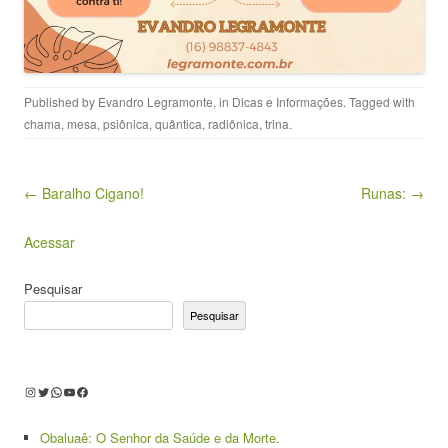
Published by
Evandro Legramonte
, in
Dicas e Informações
. Tagged with
chama
,
mesa
,
psiônica
,
quântica
,
radiônica
,
trina
.
Post navigation
← Baralho Cigano!
Runas: →
Acessar
Pesquisar
Pesquisar
Instagram
Twitter
WhatsApp
Youtube
Facebook
Obaluaê: O Senhor da Saúde e da Morte.