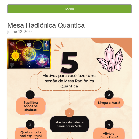
Evandro Legramonte
Menu
Skip to content
Pesquisar
Mesa Radiônica Quântica
por:
junho 12, 2024