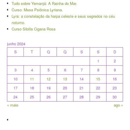
Tudo sobre Yemanjá: A Rainha do Mar.
Curso: Mesa Psiônica Lyriana.
Lyra: a constelação da harpa celeste e seus segredos no céu
noturno.
Curso Sibilla Cigana Rosa
junho 2024
S
T
Q
Q
S
S
D
1
2
3
4
5
6
7
8
9
10
11
12
13
14
15
16
17
18
19
20
21
22
23
24
25
26
27
28
29
30
« maio
ago »