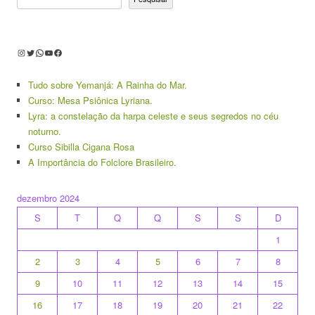
Instagram
Twitter
WhatsApp
Youtube
Facebook
Tudo sobre Yemanjá: A Rainha do Mar.
Curso: Mesa Psiônica Lyriana.
Lyra: a constelação da harpa celeste e seus segredos no céu
noturno.
Curso Sibilla Cigana Rosa
A Importância do Folclore Brasileiro.
dezembro 2024
S
T
Q
Q
S
S
D
1
2
3
4
5
6
7
8
9
10
11
12
13
14
15
16
17
18
19
20
21
22