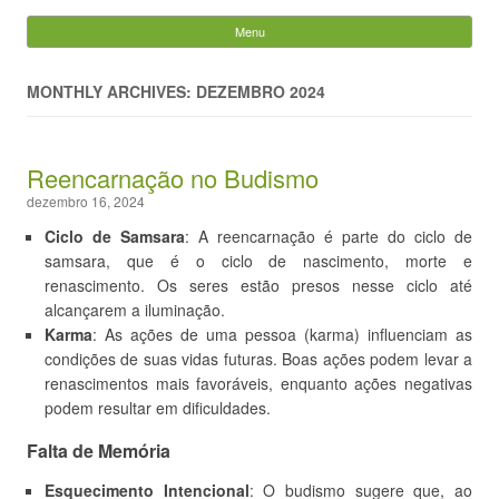
Evandro Legramonte
Menu
Skip to content
Pesquisar
por:
MONTHLY ARCHIVES: DEZEMBRO 2024
Reencarnação no Budismo
dezembro 16, 2024
Ciclo de Samsara
: A reencarnação é parte do ciclo de
samsara, que é o ciclo de nascimento, morte e
renascimento. Os seres estão presos nesse ciclo até
alcançarem a iluminação.
Karma
: As ações de uma pessoa (karma) influenciam as
condições de suas vidas futuras. Boas ações podem levar a
renascimentos mais favoráveis, enquanto ações negativas
podem resultar em dificuldades.
Falta de Memória
Esquecimento Intencional
: O budismo sugere que, ao