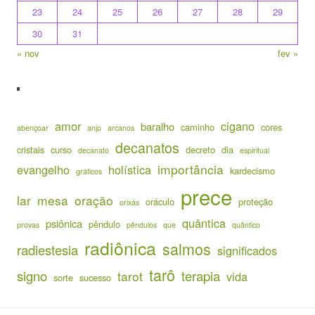
23
24
25
26
27
28
29
30
31
« nov
fev »
amor
cigano
baralho
caminho
cores
abençoar
anjo
arcanos
decanatos
cristais
curso
decreto
dia
decanato
espiritual
importância
evangelho
holística
kardecismo
gráficos
prece
lar
mesa
oração
oráculo
proteção
orixás
quântica
psiônica
pêndulo
provas
pêndulos
que
quântico
radiônica
salmos
radiestesia
significados
tarô
signo
terapia
tarot
vida
sorte
sucesso