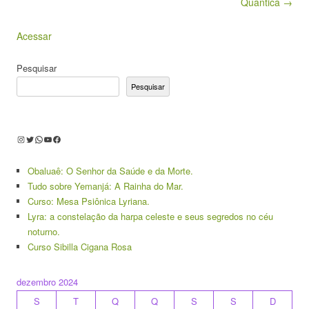
Quântica →
Acessar
Pesquisar
Pesquisar
Instagram
Twitter
WhatsApp
Youtube
Facebook
Obaluaê: O Senhor da Saúde e da Morte.
Tudo sobre Yemanjá: A Rainha do Mar.
Curso: Mesa Psiônica Lyriana.
Lyra: a constelação da harpa celeste e seus segredos no céu
noturno.
Curso Sibilla Cigana Rosa
dezembro 2024
S
T
Q
Q
S
S
D