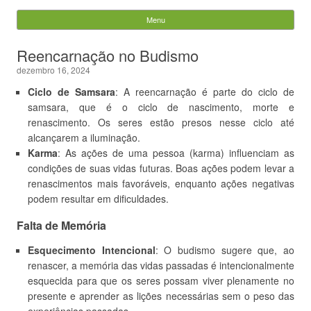
Evandro Legramonte
Menu
Skip to content
Pesquisar
Reencarnação no Budismo
por:
dezembro 16, 2024
Ciclo de Samsara
: A reencarnação é parte do ciclo de
samsara, que é o ciclo de nascimento, morte e
renascimento. Os seres estão presos nesse ciclo até
alcançarem a iluminação.
Karma
: As ações de uma pessoa (karma) influenciam as
condições de suas vidas futuras. Boas ações podem levar a
renascimentos mais favoráveis, enquanto ações negativas
podem resultar em dificuldades.
Falta de Memória
Esquecimento Intencional
: O budismo sugere que, ao
renascer, a memória das vidas passadas é intencionalmente
esquecida para que os seres possam viver plenamente no
presente e aprender as lições necessárias sem o peso das