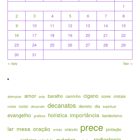
1
2
3
4
5
6
7
8
9
10
11
12
13
14
15
16
17
18
19
20
21
22
23
24
25
26
27
28
29
30
31
« nov
fev »
amor
cigano
baralho
caminho
cores
cristais
abençoar
anjo
decanatos
curso
decreto
dia
cristal
decanato
espiritual
importância
evangelho
holística
kardecismo
gráficos
prece
lar
mesa
oração
oráculo
proteção
orixás
radiestesia
quântica
psiônica