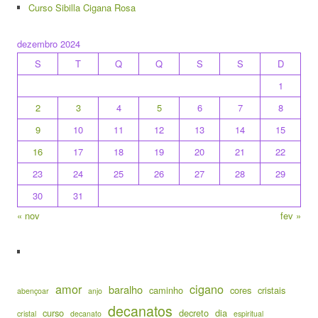
Curso Sibilla Cigana Rosa
dezembro 2024
S
T
Q
Q
S
S
D
1
2
3
4
5
6
7
8
9
10
11
12
13
14
15
16
17
18
19
20
21
22
23
24
25
26
27
28
29
30
31
« nov
fev »
amor
cigano
baralho
caminho
cores
cristais
abençoar
anjo
decanatos
curso
decreto
dia
cristal
decanato
espiritual