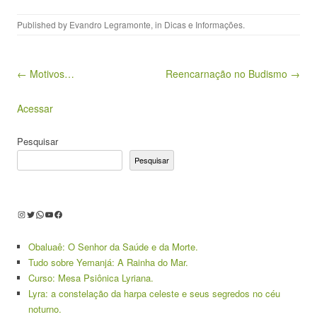
Published by
Evandro Legramonte
, in
Dicas e Informações
.
Post navigation
← Motivos…
Reencarnação no Budismo →
Acessar
Pesquisar
Pesquisar
Instagram
Twitter
WhatsApp
Youtube
Facebook
Obaluaê: O Senhor da Saúde e da Morte.
Tudo sobre Yemanjá: A Rainha do Mar.
Curso: Mesa Psiônica Lyriana.
Lyra: a constelação da harpa celeste e seus segredos no céu
noturno.