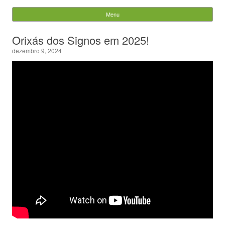
Evandro Legramonte
Menu
Skip to content
Pesquisar
Orixás dos Signos em 2025!
por:
dezembro 9, 2024