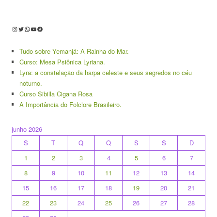
Instagram
Twitter
WhatsApp
Youtube
Facebook
Tudo sobre Yemanjá: A Rainha do Mar.
Curso: Mesa Psiônica Lyriana.
Lyra: a constelação da harpa celeste e seus segredos no céu
noturno.
Curso Sibilla Cigana Rosa
A Importância do Folclore Brasileiro.
junho 2026
S
T
Q
Q
S
S
D
1
2
3
4
5
6
7
8
9
10
11
12
13
14
15
16
17
18
19
20
21
22
23
24
25
26
27
28