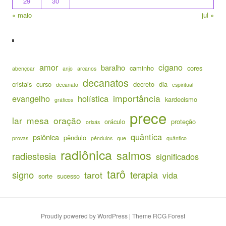
29
30
« maio
jul »
amor
cigano
baralho
caminho
cores
abençoar
anjo
arcanos
decanatos
cristais
curso
decreto
dia
decanato
espiritual
importância
evangelho
holística
kardecismo
gráficos
prece
lar
mesa
oração
oráculo
proteção
orixás
quântica
psiônica
pêndulo
provas
pêndulos
que
quântico
radiônica
salmos
radiestesia
significados
tarô
signo
terapia
tarot
vida
sorte
sucesso
Proudly powered by WordPress
|
Theme RCG Forest