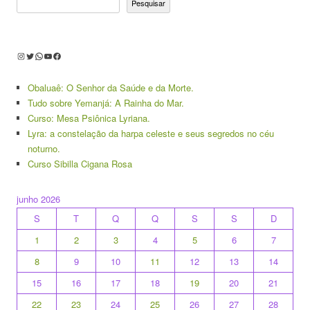
Pesquisar
Instagram
Twitter
WhatsApp
Youtube
Facebook
Obaluaê: O Senhor da Saúde e da Morte.
Tudo sobre Yemanjá: A Rainha do Mar.
Curso: Mesa Psiônica Lyriana.
Lyra: a constelação da harpa celeste e seus segredos no céu
noturno.
Curso Sibilla Cigana Rosa
junho 2026
S
T
Q
Q
S
S
D
1
2
3
4
5
6
7
8
9
10
11
12
13
14
15
16
17
18
19
20
21
22
23
24
25
26
27
28