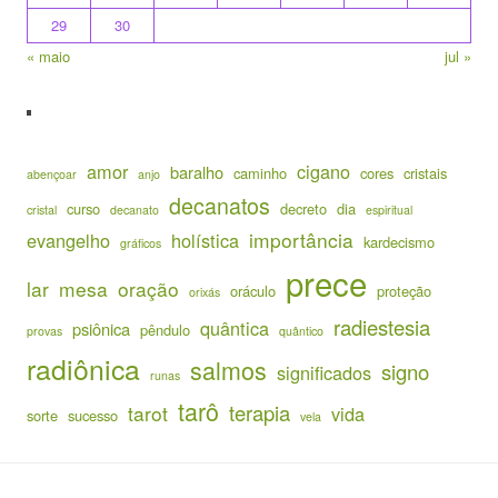
29
30
« maio
jul »
amor
cigano
baralho
caminho
cores
cristais
abençoar
anjo
decanatos
curso
decreto
dia
cristal
decanato
espiritual
importância
evangelho
holística
kardecismo
gráficos
prece
lar
mesa
oração
oráculo
proteção
orixás
radiestesia
quântica
psiônica
pêndulo
provas
quântico
radiônica
salmos
signo
significados
runas
tarô
terapia
tarot
vida
sorte
sucesso
vela