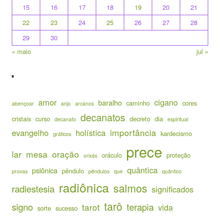
15
16
17
18
19
20
21
22
23
24
25
26
27
28
29
30
« maio
jul »
amor
cigano
baralho
caminho
cores
abençoar
anjo
arcanos
decanatos
cristais
curso
decreto
dia
decanato
espiritual
importância
evangelho
holística
kardecismo
gráficos
prece
lar
mesa
oração
oráculo
proteção
orixás
quântica
psiônica
pêndulo
provas
pêndulos
que
quântico
radiônica
salmos
radiestesia
significados
tarô
signo
terapia
tarot
vida
sorte
sucesso