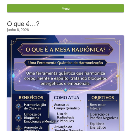
Evandro Legramonte
Menu
Skip to content
Pesquisar
O que é…?
por:
junho 8, 2026