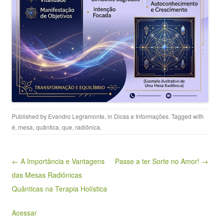
Published by
Evandro Legramonte
, in
Dicas e Informações
. Tagged with
é
,
mesa
,
quântica
,
que
,
radiônica
.
Post navigation
← A Importância e Vantagens
Passe a ter Sorte no Amor! →
das Mesas Radiônicas
Quânticas na Terapia Holística
Acessar