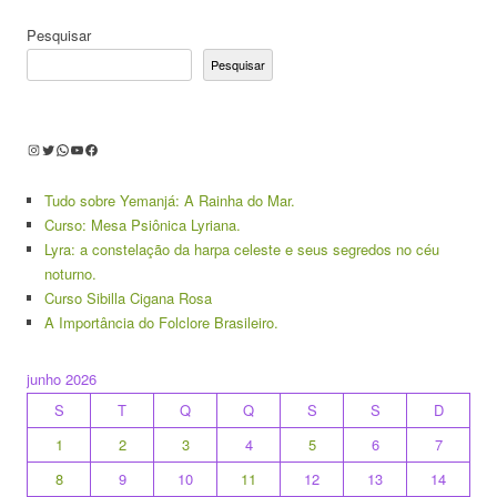
Pesquisar
Pesquisar
Instagram
Twitter
WhatsApp
Youtube
Facebook
Tudo sobre Yemanjá: A Rainha do Mar.
Curso: Mesa Psiônica Lyriana.
Lyra: a constelação da harpa celeste e seus segredos no céu
noturno.
Curso Sibilla Cigana Rosa
A Importância do Folclore Brasileiro.
junho 2026
S
T
Q
Q
S
S
D
1
2
3
4
5
6
7
8
9
10
11
12
13
14