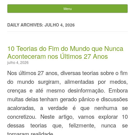
Evandro Legramonte
Menu
Skip to content
Pesquisar
por:
DAILY ARCHIVES: JULHO 4, 2026
10 Teorias do Fim do Mundo que Nunca
Aconteceram nos Últimos 27 Anos
julho 4, 2026
Nos últimos 27 anos, diversas teorias sobre o fim
do mundo surgiram, alimentadas por medos,
crenças e até mesmo desinformação. Embora
muitas delas tenham gerado pânico e discussões
acaloradas, a verdade é que nenhuma se
concretizou. Neste artigo, vamos explorar 10
dessas teorias que, felizmente, nunca se
tornaram realidade.