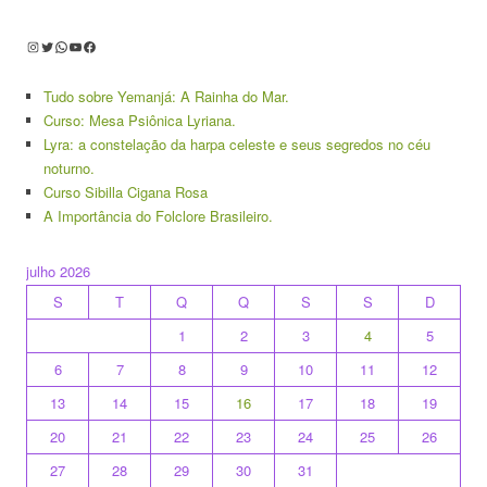
Instagram
Twitter
WhatsApp
Youtube
Facebook
Tudo sobre Yemanjá: A Rainha do Mar.
Curso: Mesa Psiônica Lyriana.
Lyra: a constelação da harpa celeste e seus segredos no céu
noturno.
Curso Sibilla Cigana Rosa
A Importância do Folclore Brasileiro.
julho 2026
S
T
Q
Q
S
S
D
1
2
3
4
5
6
7
8
9
10
11
12
13
14
15
16
17
18
19
20
21
22
23
24
25
26
27
28
29
30
31