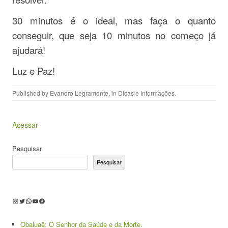
30 minutos é o ideal, mas faça o quanto
conseguir, que seja 10 minutos no começo já
ajudará!
Luz e Paz!
Published by
Evandro Legramonte
, in
Dicas e Informações
.
Acessar
Pesquisar
Pesquisar
Instagram
Twitter
WhatsApp
Youtube
Facebook
Obaluaê: O Senhor da Saúde e da Morte.