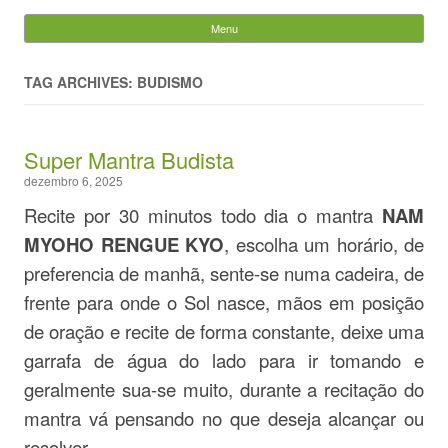
Evandro Legramonte
Menu
Skip to content
Pesquisar
por:
TAG ARCHIVES: BUDISMO
Super Mantra Budista
dezembro 6, 2025
Recite por 30 minutos todo dia o mantra
NAM
MYOHO RENGUE KYO
, escolha um horário, de
preferencia de manhã, sente-se numa cadeira, de
frente para onde o Sol nasce, mãos em posição
de oração e recite de forma constante, deixe uma
garrafa de água do lado para ir tomando e
geralmente sua-se muito, durante a recitação do
mantra vá pensando no que deseja alcançar ou
resolver.