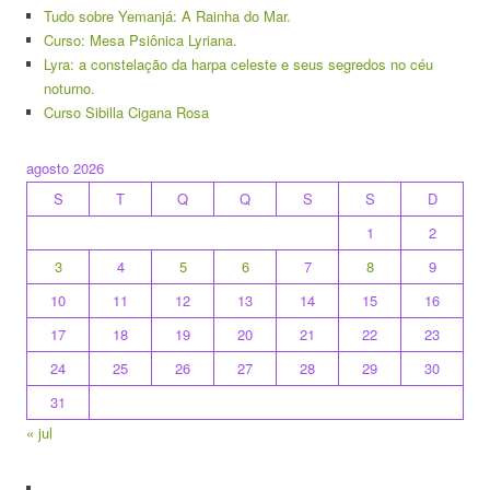
Tudo sobre Yemanjá: A Rainha do Mar.
Curso: Mesa Psiônica Lyriana.
Lyra: a constelação da harpa celeste e seus segredos no céu
noturno.
Curso Sibilla Cigana Rosa
agosto 2026
S
T
Q
Q
S
S
D
1
2
3
4
5
6
7
8
9
10
11
12
13
14
15
16
17
18
19
20
21
22
23
24
25
26
27
28
29
30
31
« jul