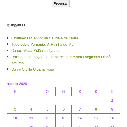
Pesquisar
Instagram
Twitter
WhatsApp
Youtube
Facebook
Obaluaê: O Senhor da Saúde e da Morte.
Tudo sobre Yemanjá: A Rainha do Mar.
Curso: Mesa Psiônica Lyriana.
Lyra: a constelação da harpa celeste e seus segredos no céu
noturno.
Curso Sibilla Cigana Rosa
agosto 2026
S
T
Q
Q
S
S
D
1
2
3
4
5
6
7
8
9
10
11
12
13
14
15
16
17
18
19
20
21
22
23