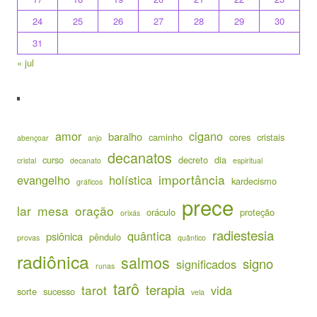
24
25
26
27
28
29
30
31
« jul
amor
cigano
baralho
caminho
cores
cristais
abençoar
anjo
decanatos
curso
decreto
dia
cristal
decanato
espiritual
importância
evangelho
holística
kardecismo
gráficos
prece
lar
mesa
oração
oráculo
proteção
orixás
radiestesia
quântica
psiônica
pêndulo
provas
quântico
radiônica
salmos
signo
significados
runas
tarô
terapia
tarot
vida
sorte
sucesso
vela