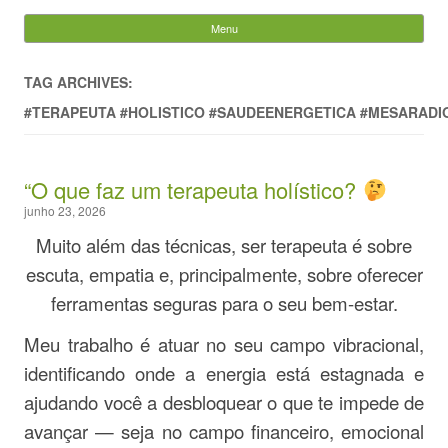
Evandro Legramonte
Menu
Skip to content
Pesquisar
por:
TAG ARCHIVES:
#TERAPEUTA #HOLISTICO #SAUDEENERGETICA #MESARAD
“O que faz um terapeuta holístico?
junho 23, 2026
Muito além das técnicas, ser terapeuta é sobre
escuta, empatia e, principalmente, sobre oferecer
ferramentas seguras para o seu bem-estar.
Meu trabalho é atuar no seu campo vibracional,
identificando onde a energia está estagnada e
ajudando você a desbloquear o que te impede de
avançar — seja no campo financeiro, emocional