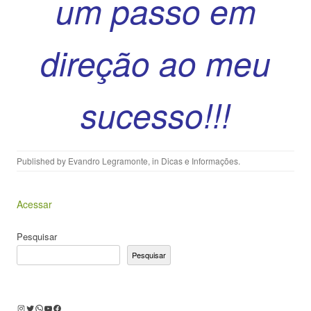
um passo em
direção ao meu
sucesso!!!
Published by
Evandro Legramonte
, in
Dicas e Informações
.
Acessar
Pesquisar
Pesquisar
Instagram
Twitter
WhatsApp
Youtube
Facebook