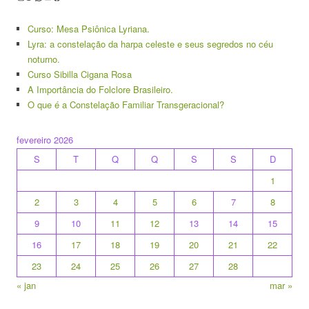
Curso: Mesa Psiônica Lyriana.
Lyra: a constelação da harpa celeste e seus segredos no céu
noturno.
Curso Sibilla Cigana Rosa
A Importância do Folclore Brasileiro.
O que é a Constelação Familiar Transgeracional?
fevereiro 2026
S
T
Q
Q
S
S
D
1
2
3
4
5
6
7
8
9
10
11
12
13
14
15
16
17
18
19
20
21
22
23
24
25
26
27
28
« jan
mar »