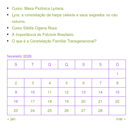
Curso: Mesa Psiônica Lyriana.
Lyra: a constelação da harpa celeste e seus segredos no céu
noturno.
Curso Sibilla Cigana Rosa
A Importância do Folclore Brasileiro.
O que é a Constelação Familiar Transgeracional?
fevereiro 2026
S
T
Q
Q
S
S
D
1
2
3
4
5
6
7
8
9
10
11
12
13
14
15
16
17
18
19
20
21
22
23
24
25
26
27
28
« jan
mar »