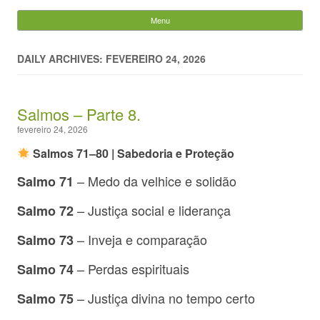
Evandro Legramonte
Menu
Skip to content
Pesquisar
por:
DAILY ARCHIVES: FEVEREIRO 24, 2026
Salmos – Parte 8.
fevereiro 24, 2026
Salmos 71–80 | Sabedoria e Proteção
– Medo da velhice e solidão
Salmo 71
– Justiça social e liderança
Salmo 72
– Inveja e comparação
Salmo 73
– Perdas espirituais
Salmo 74
– Justiça divina no tempo certo
Salmo 75