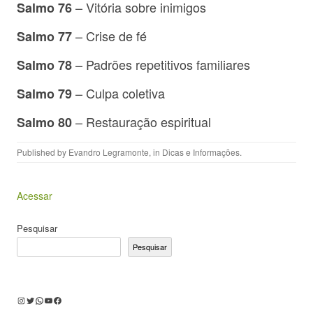
– Vitória sobre inimigos
Salmo 76
– Crise de fé
Salmo 77
– Padrões repetitivos familiares
Salmo 78
– Culpa coletiva
Salmo 79
– Restauração espiritual
Salmo 80
Published by
Evandro Legramonte
, in
Dicas e Informações
.
Acessar
Pesquisar
Pesquisar
Instagram
Twitter
WhatsApp
Youtube
Facebook