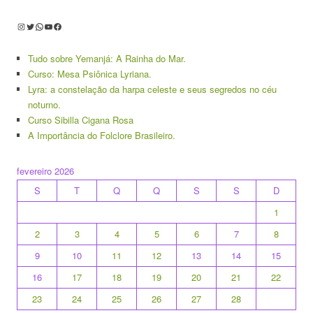
Instagram
Twitter
WhatsApp
Youtube
Facebook
Tudo sobre Yemanjá: A Rainha do Mar.
Curso: Mesa Psiônica Lyriana.
Lyra: a constelação da harpa celeste e seus segredos no céu
noturno.
Curso Sibilla Cigana Rosa
A Importância do Folclore Brasileiro.
fevereiro 2026
S
T
Q
Q
S
S
D
1
2
3
4
5
6
7
8
9
10
11
12
13
14
15
16
17
18
19
20
21
22
23
24
25
26
27
28