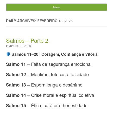
Evandro Legramonte
Menu
Skip to content
Pesquisar
por:
DAILY ARCHIVES: FEVEREIRO 18, 2026
Salmos – Parte 2.
fevereiro 18, 2026
Salmos 11–20 | Coragem, Confiança e Vitória
– Falta de segurança emocional
Salmo 11
– Mentiras, fofocas e falsidade
Salmo 12
– Espera longa e desânimo
Salmo 13
– Crise moral e espiritual coletiva
Salmo 14
– Ética, caráter e honestidade
Salmo 15