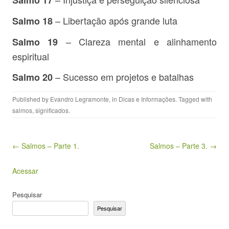
Salmo 17
– Libertação após grande luta
Salmo 18
– Clareza mental e alinhamento
Salmo 19
espiritual
– Sucesso em projetos e batalhas
Salmo 20
Published by
Evandro Legramonte
, in
Dicas e Informações
. Tagged with
salmos
,
significados
.
Post navigation
← Salmos – Parte 1.
Salmos – Parte 3. →
Acessar
Pesquisar
Pesquisar