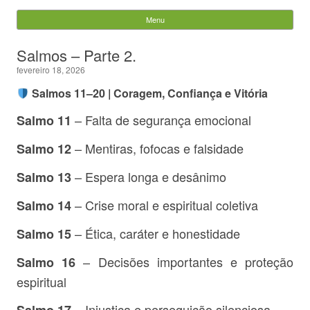
Evandro Legramonte
Menu
Skip to content
Pesquisar
Salmos – Parte 2.
por:
fevereiro 18, 2026
Salmos 11–20 | Coragem, Confiança e Vitória
– Falta de segurança emocional
Salmo 11
– Mentiras, fofocas e falsidade
Salmo 12
– Espera longa e desânimo
Salmo 13
– Crise moral e espiritual coletiva
Salmo 14
– Ética, caráter e honestidade
Salmo 15
– Decisões importantes e proteção
Salmo 16
espiritual
– Injustiça e perseguição silenciosa