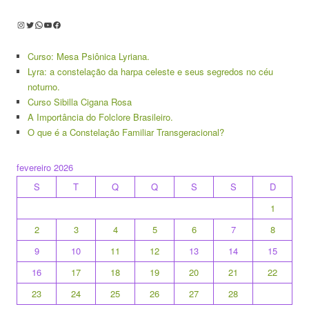
Instagram
Twitter
WhatsApp
Youtube
Facebook
Curso: Mesa Psiônica Lyriana.
Lyra: a constelação da harpa celeste e seus segredos no céu
noturno.
Curso Sibilla Cigana Rosa
A Importância do Folclore Brasileiro.
O que é a Constelação Familiar Transgeracional?
fevereiro 2026
S
T
Q
Q
S
S
D
1
2
3
4
5
6
7
8
9
10
11
12
13
14
15
16
17
18
19
20
21
22
23
24
25
26
27
28