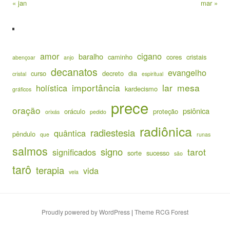
« jan
mar »
amor
cigano
baralho
caminho
cores
cristais
abençoar
anjo
decanatos
evangelho
curso
decreto
dia
cristal
espiritual
importância
lar
mesa
holística
kardecismo
gráficos
prece
oração
psiônica
oráculo
proteção
orixás
pedido
radiônica
radiestesia
quântica
pêndulo
que
runas
salmos
signo
tarot
significados
sorte
sucesso
são
tarô
terapia
vida
vela
Proudly powered by WordPress
|
Theme RCG Forest