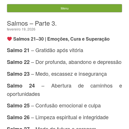
Evandro Legramonte
Menu
Skip to content
Pesquisar
Salmos – Parte 3.
por:
fevereiro 19, 2026
Salmos 21–30 | Emoções, Cura e Superação
– Gratidão após vitória
Salmo 21
– Dor profunda, abandono e depressão
Salmo 22
– Medo, escassez e insegurança
Salmo 23
– Abertura de caminhos e
Salmo 24
oportunidades
– Confusão emocional e culpa
Salmo 25
– Limpeza espiritual e integridade
Salmo 26
– Medo do futuro e coragem