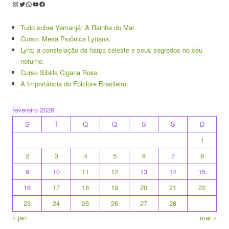
Instagram
Twitter
WhatsApp
Youtube
Facebook
Tudo sobre Yemanjá: A Rainha do Mar.
Curso: Mesa Psiônica Lyriana.
Lyra: a constelação da harpa celeste e seus segredos no céu
noturno.
Curso Sibilla Cigana Rosa
A Importância do Folclore Brasileiro.
fevereiro 2026
S
T
Q
Q
S
S
D
1
2
3
4
5
6
7
8
9
10
11
12
13
14
15
16
17
18
19
20
21
22
23
24
25
26
27
28
« jan
mar »