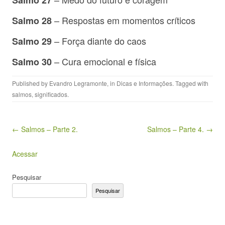
Salmo 27
– Respostas em momentos críticos
Salmo 28
– Força diante do caos
Salmo 29
– Cura emocional e física
Salmo 30
Published by
Evandro Legramonte
, in
Dicas e Informações
. Tagged with
salmos
,
significados
.
Post navigation
← Salmos – Parte 2.
Salmos – Parte 4. →
Acessar
Pesquisar
Pesquisar