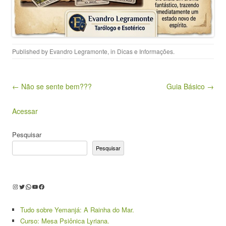
Published by
Evandro Legramonte
, in
Dicas e Informações
.
Post navigation
← Não se sente bem???
Guia Básico →
Acessar
Pesquisar
Pesquisar
Instagram
Twitter
WhatsApp
Youtube
Facebook
Tudo sobre Yemanjá: A Rainha do Mar.
Curso: Mesa Psiônica Lyriana.