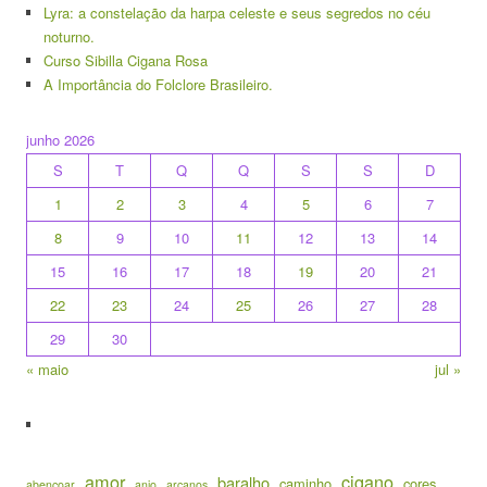
Lyra: a constelação da harpa celeste e seus segredos no céu
noturno.
Curso Sibilla Cigana Rosa
A Importância do Folclore Brasileiro.
junho 2026
S
T
Q
Q
S
S
D
1
2
3
4
5
6
7
8
9
10
11
12
13
14
15
16
17
18
19
20
21
22
23
24
25
26
27
28
29
30
« maio
jul »
amor
cigano
baralho
caminho
cores
abençoar
anjo
arcanos