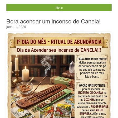
Evandro Legramonte
Menu
Skip to content
Pesquisar
Bora acendar um incenso de Canela!
por:
junho 1, 2026