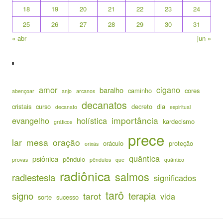
18
19
20
21
22
23
24
25
26
27
28
29
30
31
« abr
jun »
amor
cigano
baralho
caminho
cores
abençoar
anjo
arcanos
decanatos
cristais
curso
decreto
dia
decanato
espiritual
importância
evangelho
holística
kardecismo
gráficos
prece
lar
mesa
oração
oráculo
proteção
orixás
quântica
psiônica
pêndulo
provas
pêndulos
que
quântico
radiônica
salmos
radiestesia
significados
tarô
signo
terapia
tarot
vida
sorte
sucesso