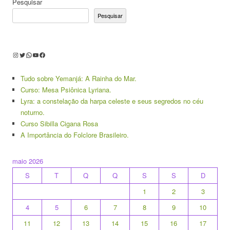
Pesquisar
Pesquisar
Instagram
Twitter
WhatsApp
Youtube
Facebook
Tudo sobre Yemanjá: A Rainha do Mar.
Curso: Mesa Psiônica Lyriana.
Lyra: a constelação da harpa celeste e seus segredos no céu
noturno.
Curso Sibilla Cigana Rosa
A Importância do Folclore Brasileiro.
maio 2026
S
T
Q
Q
S
S
D
1
2
3
4
5
6
7
8
9
10
11
12
13
14
15
16
17