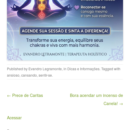
Published by
Evandro Legramonte
, in
Dicas e Informações
. Tagged with
ansioso
,
cansando
,
sentir-se
.
Post navigation
← Prece de Caritas
Bora acendar um incenso de
Canela! →
Acessar