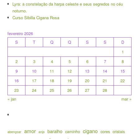
Lyra: a constelação da harpa celeste e seus segredos no céu
noturno.
Curso Sibilla Cigana Rosa
fevereiro 2026
S
T
Q
Q
S
S
D
1
2
3
4
5
6
7
8
9
10
11
12
13
14
15
16
17
18
19
20
21
22
23
24
25
26
27
28
« jan
mar »
amor
cigano
baralho
caminho
cores
cristais
abençoar
anjo