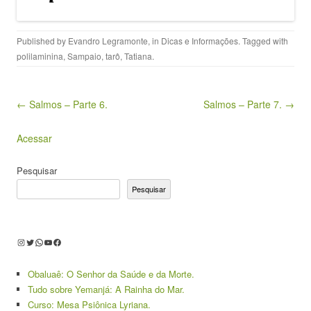
Published by
Evandro Legramonte
, in
Dicas e Informações
. Tagged with
polilaminina
,
Sampaio
,
tarô
,
Tatiana
.
Post navigation
← Salmos – Parte 6.
Salmos – Parte 7. →
Acessar
Pesquisar
Pesquisar
Instagram
Twitter
WhatsApp
Youtube
Facebook
Obaluaê: O Senhor da Saúde e da Morte.
Tudo sobre Yemanjá: A Rainha do Mar.
Curso: Mesa Psiônica Lyriana.